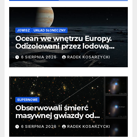
JOWISZ
UKŁAD SŁONECZNY
Ocean we wnętrzu Europy.
Odizolowani przez lodową
barierę
6 SIERPNIA 2026
RADEK KOSARZYCKI
SUPERNOWE
Obserwowali śmierć
masywnej gwiazdy od
samego początku. Niezwykle
6 SIERPNIA 2026
RADEK KOSARZYCKI
cenne dane