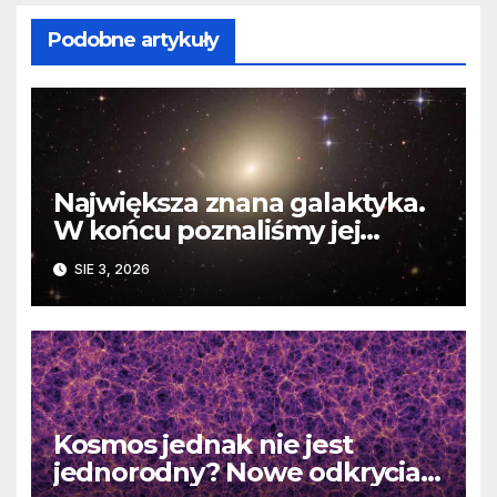
Podobne artykuły
Największa znana galaktyka.
W końcu poznaliśmy jej
faktyczne wymiary
SIE 3, 2026
Kosmos jednak nie jest
jednorodny? Nowe odkrycia