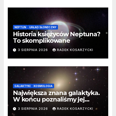
NEPTUN
UKŁAD SŁONECZNY
Historia księżyców Neptuna?
To skomplikowane
3 SIERPNIA 2026
RADEK KOSARZYCKI
GALAKTYKI
KOSMOLOGIA
Największa znana galaktyka.
W końcu poznaliśmy jej
faktyczne wymiary
3 SIERPNIA 2026
RADEK KOSARZYCKI