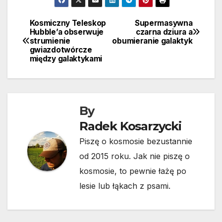
Kosmiczny Teleskop
Supermasywna
Nawigacja
Hubble’a obserwuje
czarna dziura a
strumienie
obumieranie galaktyk
wpisu
gwiazdotwórcze
między galaktykami
By
Radek Kosarzycki
Piszę o kosmosie bezustannie
od 2015 roku. Jak nie piszę o
kosmosie, to pewnie łażę po
lesie lub łąkach z psami.