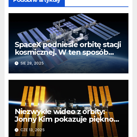
SpaceX podniesie orbitę stacji
kosmicznej. W ten sposób
przetestuje system, który
SIE 28, 2025
zakończy projekt ISS
Niezwykłe wideo z orbity:
Jonny Kim pokazuje piękno
Ziemi z pokładu ISS
CZE 13, 2025