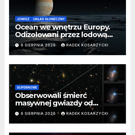
JOWISZ
UKŁAD SŁONECZNY
Ocean we wnętrzu Europy.
Odizolowani przez lodową
barierę
6 SIERPNIA 2026
RADEK KOSARZYCKI
SUPERNOWE
Obserwowali śmierć
masywnej gwiazdy od
samego początku. Niezwykle
6 SIERPNIA 2026
RADEK KOSARZYCKI
cenne dane