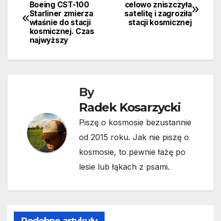
Nawigacja
Boeing CST-100
celowo zniszczyła
Starliner zmierza
satelitę i zagroziła
wpisu
właśnie do stacji
stacji kosmicznej
kosmicznej. Czas
najwyższy
By
Radek Kosarzycki
Piszę o kosmosie bezustannie
od 2015 roku. Jak nie piszę o
kosmosie, to pewnie łażę po
lesie lub łąkach z psami.
Podobne artykuły