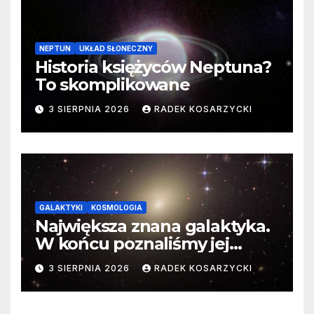
NEPTUN
UKŁAD SŁONECZNY
Historia księżyców Neptuna?
To skomplikowane
3 SIERPNIA 2026
RADEK KOSARZYCKI
GALAKTYKI
KOSMOLOGIA
Największa znana galaktyka.
W końcu poznaliśmy jej
faktyczne wymiary
3 SIERPNIA 2026
RADEK KOSARZYCKI