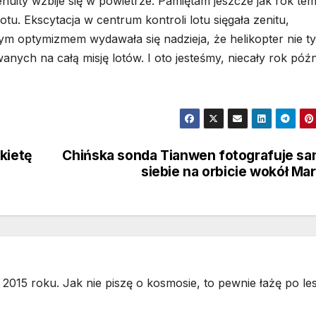
nuity wzbije się w powietrze. Pamiętam jeszcze jak rok te
tu. Ekscytacja w centrum kontroli lotu sięgała zenitu,
ym optymizmem wydawała się nadzieja, że helikopter nie ty
nych na całą misję lotów. I oto jesteśmy, niecały rok późni
kietę
Chińska sonda Tianwen fotografuje s
siebie na orbicie wokół Ma
2015 roku. Jak nie piszę o kosmosie, to pewnie łażę po les