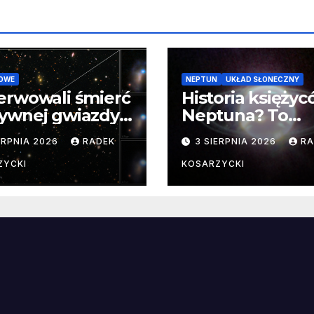
OWE
NEPTUN
UKŁAD SŁONECZNY
erwowali śmierć
Historia księży
ywnej gwiazdy
Neptuna? To
samego
skomplikowane
ERPNIA 2026
RADEK
3 SIERPNIA 2026
RA
ątku.
zwykle cenne
ZYCKI
KOSARZYCKI
e