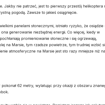
 Jakby nie patrzeć, jest to pierwszy przestój helikoptera 
ystną pogodą. Zawsze to jakieś osiągnięcie.
ewielkimi panelami słonecznymi, istniało ryzyko, że osiądzie
 ona generowanie niezbędnej energii. Co więcej, kiedy w
 pochłaniają promieniowanie słoneczne i się ogrzewają,
lej na Marsie, tym rzadsze powietrze, tym trudniej wzbić s
ienie atmosferyczne na Marsie jest sto razy mniejsze niż n
r pokonał 62 metry, wylatując przy okazji z obszaru znane
obok.