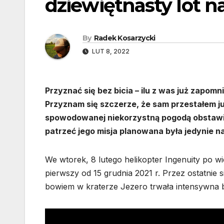
dziewiętnasty lot n
By
Radek Kosarzycki
LUT 8, 2022
Przyznać się bez bicia – ilu z was już zapomni
Przyznam się szczerze, że sam przestałem już
spowodowanej niekorzystną pogodą obstawiał
patrzeć jego misja planowana była jedynie na
We wtorek, 8 lutego helikopter Ingenuity po w
pierwszy od 15 grudnia 2021 r. Przez ostatnie s
bowiem w kraterze Jezero trwała intensywna 