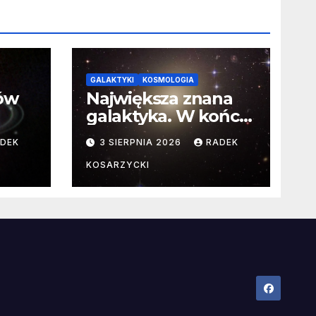
GALAKTYKI
KOSMOLOGIA
ców
Największa znana
galaktyka. W końcu
poznaliśmy jej
DEK
3 SIERPNIA 2026
RADEK
faktyczne wymiary
KOSARZYCKI