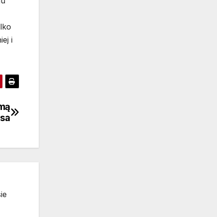
mu
lko
ej i
amą
rsa
ie