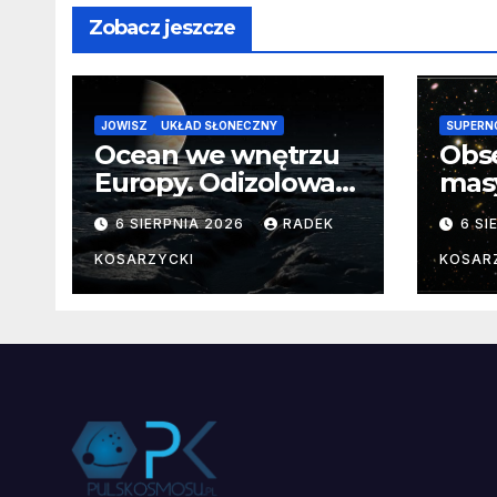
Zobacz jeszcze
JOWISZ
UKŁAD SŁONECZNY
SUPERN
Ocean we wnętrzu
Obs
Europy. Odizolowani
mas
przez lodową
od 
6 SIERPNIA 2026
RADEK
6 SI
barierę
pocz
Nie
KOSARZYCKI
KOSAR
dan