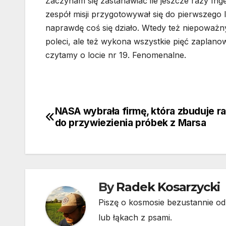
Zaczynam się zastanawiać ile jeszcze razy Inge
zespół misji przygotowywał się do pierwszego lo
naprawdę coś się działo. Wtedy też niepoważn
poleci, ale też wykona wszystkie pięć zaplanowa
czytamy o locie nr 19. Fenomenalne.
NASA wybrała firmę, która zbuduje ra
Nawigacja
do przywiezienia próbek z Marsa
wpisu
By
Radek Kosarzycki
Piszę o kosmosie bezustannie od 
lub łąkach z psami.