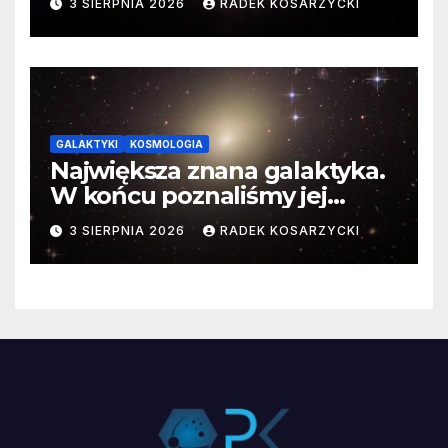
3 SIERPNIA 2026
RADEK KOSARZYCKI
GALAKTYKI
KOSMOLOGIA
Największa znana galaktyka.
W końcu poznaliśmy jej
faktyczne wymiary
3 SIERPNIA 2026
RADEK KOSARZYCKI