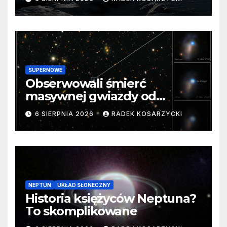
SUPERNOWE
Obserwowali śmierć
masywnej gwiazdy od
samego początku. Niezwykle
6 SIERPNIA 2026
RADEK KOSARZYCKI
cenne dane
NEPTUN
UKŁAD SŁONECZNY
Historia księżyców Neptuna?
To skomplikowane