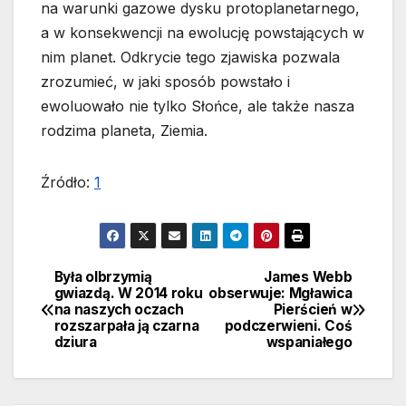
na warunki gazowe dysku protoplanetarnego,
a w konsekwencji na ewolucję powstających w
nim planet. Odkrycie tego zjawiska pozwala
zrozumieć, w jaki sposób powstało i
ewoluowało nie tylko Słońce, ale także nasza
rodzima planeta, Ziemia.
Źródło:
1
Była olbrzymią
James Webb
Nawigacja
gwiazdą. W 2014 roku
obserwuje: Mgławica
na naszych oczach
Pierścień w
wpisu
rozszarpała ją czarna
podczerwieni. Coś
dziura
wspaniałego