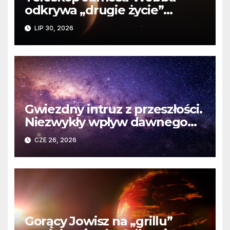
odkrywa „drugie życie”
planety krążącej wokół
LIP 30, 2026
martwej gwiazdy
Gwiezdny intruz z przeszłości.
Niezwykły wpływ dawnego
spotkania na komety Układu
CZE 26, 2026
Słonecznego
Gorący Jowisz na „grillu”