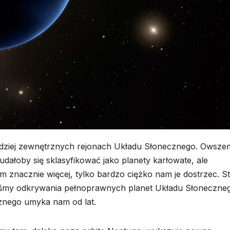
ardziej zewnętrznych rejonach Układu Słonecznego. Owsze
udałoby się sklasyfikować jako planety karłowate, ale
tam znacznie więcej, tylko bardzo ciężko nam je dostrzec. St
yliśmy odkrywania pełnoprawnych planet Układu Słoneczne
znego umyka nam od lat.