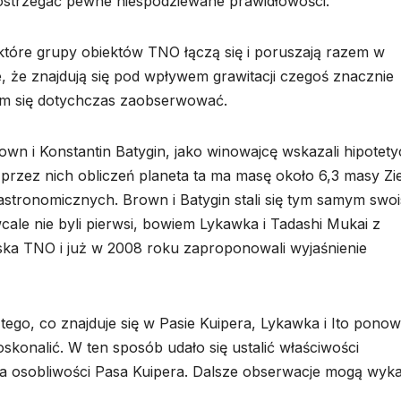
ostrzegać pewne niespodziewane prawidłowości.
które grupy obiektów TNO łączą się i poruszają razem w
, że znajdują się pod wpływem grawitacji czegoś znacznie
nam się dotychczas zaobserwować.
wn i Konstantin Batygin, jako winowajcę wskazali hipotet
rzez nich obliczeń planeta ta ma masę około 6,3 masy Zie
 astronomicznych. Brown i Batygin stali się tym samym swoi
cale nie byli pierwsi, bowiem Lykawka i Tadashi Mukai z
iska TNO i już w 2008 roku zaproponowali wyjaśnienie
tego, co znajduje się w Pasie Kuipera, Lykawka i Ito ponow
oskonalić. W ten sposób udało się ustalić właściwości
lka osobliwości Pasa Kuipera. Dalsze obserwacje mogą wyk