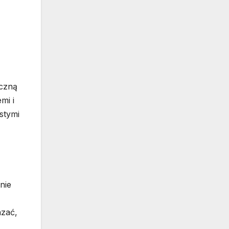
yczną
mi i
stymi
nie
azać,