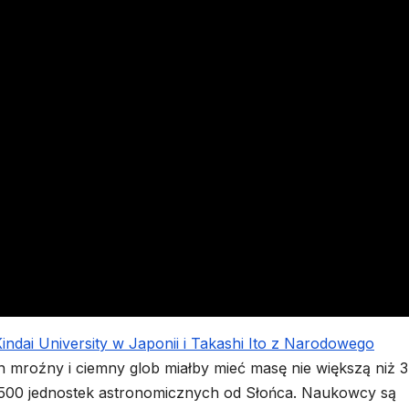
indai University w Japonii i Takashi Ito z Narodowego
n mroźny i ciemny glob miałby mieć masę nie większą niż 3
iż 500 jednostek astronomicznych od Słońca. Naukowcy są