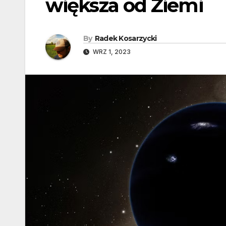
większa od Ziemi
By
Radek Kosarzycki
WRZ 1, 2023