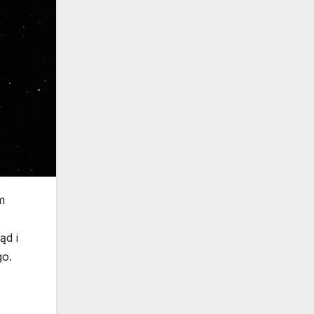
m
ąd i
go.