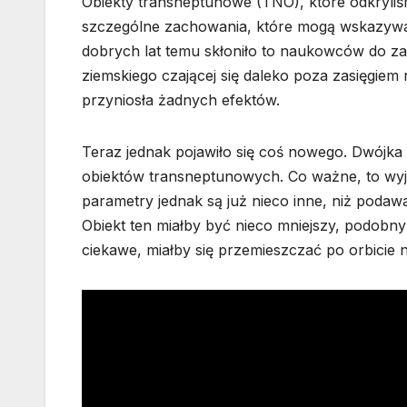
Obiekty transneptunowe (TNO), które odkryli
szczególne zachowania, które mogą wskazywać
dobrych lat temu skłoniło to naukowców do za
ziemskiego czającej się daleko poza zasięgiem
przyniosła żadnych efektów.
Teraz jednak pojawiło się coś nowego. Dwójk
obiektów transneptunowych. Co ważne, to wyjaś
parametry jednak są już nieco inne, niż podaw
Obiekt ten miałby być nieco mniejszy, podobny 
ciekawe, miałby się przemieszczać po orbicie 