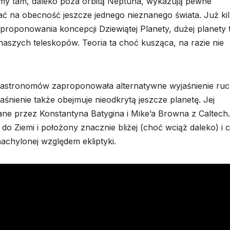
śmy tam, daleko poza orbitą Neptuna, wykazują pewne
 na obecność jeszcze jednego nieznanego świata. Już ki
proponowania koncepcji Dziewiątej Planety, dużej planety 
 naszych teleskopów. Teoria ta choć kusząca, na razie nie
a astronomów zaproponowała alternatywne wyjaśnienie ru
nienie także obejmuje nieodkrytą jeszcze planetę. Jej
ane przez Konstantyna Batygina i Mike’a Browna z Caltech.
do Ziemi i położony znacznie bliżej (choć wciąż daleko) i 
nachylonej względem ekliptyki.