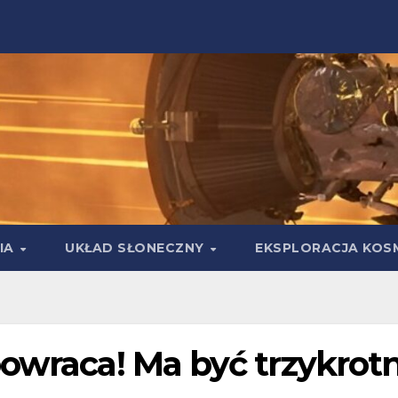
IA
UKŁAD SŁONECZNY
EKSPLORACJA KOS
owraca! Ma być trzykrot