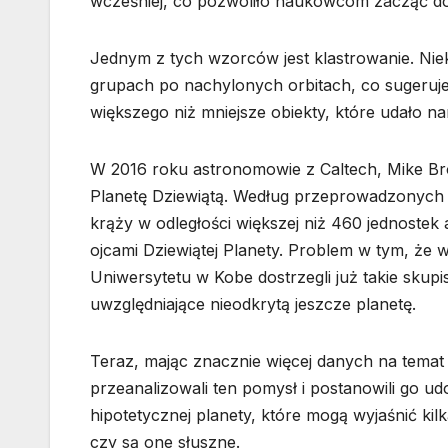
wcześniej, co pozwoliło naukowcom zacząć d
Jednym z tych wzorców jest klastrowanie. Nie
grupach po nachylonych orbitach, co sugeruje
większego niż mniejsze obiekty, które udało 
W 2016 roku astronomowie z Caltech, Mike Bro
Planetę Dziewiątą. Według przeprowadzonych p
krąży w odległości większej niż 460 jednostek
ojcami Dziewiątej Planety. Problem w tym, że w
Uniwersytetu w Kobe dostrzegli już takie skup
uwzględniające nieodkrytą jeszcze planetę.
Teraz, mając znacznie więcej danych na temat 
przeanalizowali ten pomysł i postanowili go ud
hipotetycznej planety, które mogą wyjaśnić ki
czy są one słuszne.