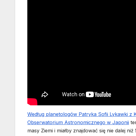
Według planetologów Patryka Sofii Lykawki z K
Obserwatorium Astronomicznego w Japonii
te
masy Ziemi i miałby znajdować się nie dalej n