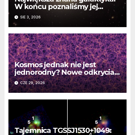
W końcu poznaliśmy jej
faktyczne wymiary
SIE 3, 2026
Kosmos jednak nie jest
jednorodny? Nowe odkrycia
DESI burzą fundamentalne
CZE 29, 2026
zasady kosmologii
Tajemnica TGSSJ1530+1049: