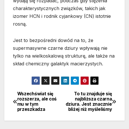
wydają się rozpadać, podczas gdy stężenia
charakterystycznych związków, takich jak
izomer HCN i rodnik cyjankowy (CN) istotnie
rosną.
Jest to bezpośredni dowód na to, że
supermasywne czarne dziury wpływają nie
tylko na wielkoskalową strukturę, ale także na
skład chemiczny galaktyk macierzystych.
Wszechświat się
To tu znajduje się
Nawigacja
rozszerza, ale coś
najbliższa czarna
mu w tym
dziura. Jest znacznie
wpisu
przeszkadza
bliżej niż myśleliśmy