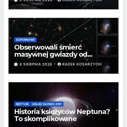
SUPERNOWE
Obserwowali śmierć
masywnej gwiazdy od
samego początku. Niezwykle
6 SIERPNIA 2026
RADEK KOSARZYCKI
cenne dane
NEPTUN
UKŁAD SŁONECZNY
Historia księżyców Neptuna?
To skomplikowane