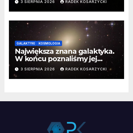
3 SIERPNIA 2026
RADEK KOSARZYCKI
GALAKTYKI
KOSMOLOGIA
Największa znana galaktyka.
W końcu poznaliśmy jej
faktyczne wymiary
3 SIERPNIA 2026
RADEK KOSARZYCKI