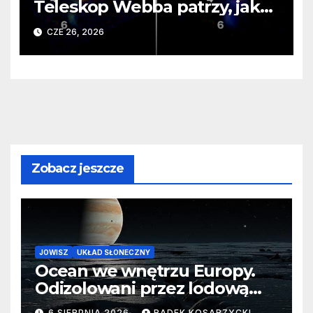
Teleskop Webba patrzy, jak
rodzi się supergalaktyka i
CZE 26, 2026
monstrualna czarna dziura
Zobacz jeszcze
JOWISZ
UKŁAD SŁONECZNY
Ocean we wnętrzu Europy.
Odizolowani przez lodową
barierę
6 SIERPNIA 2026
RADEK KOSARZYCKI