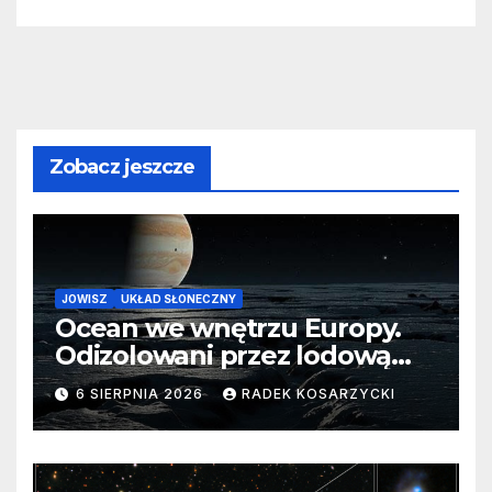
Zobacz jeszcze
JOWISZ
UKŁAD SŁONECZNY
Ocean we wnętrzu Europy.
Odizolowani przez lodową
barierę
6 SIERPNIA 2026
RADEK KOSARZYCKI