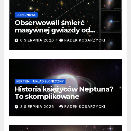
SUPERNOWE
Obserwowali śmierć
masywnej gwiazdy od
samego początku. Niezwykle
6 SIERPNIA 2026
RADEK KOSARZYCKI
cenne dane
NEPTUN
UKŁAD SŁONECZNY
Historia księżyców Neptuna?
To skomplikowane
3 SIERPNIA 2026
RADEK KOSARZYCKI