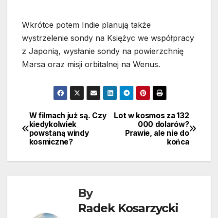
Wkrótce potem Indie planują także
wystrzelenie sondy na Księżyc we współpracy
z Japonią, wysłanie sondy na powierzchnię
Marsa oraz misji orbitalnej na Wenus.
W filmach już są. Czy
Lot w kosmos za 132
Nawigacja
kiedykolwiek
000 dolarów?
powstaną windy
Prawie, ale nie do
wpisu
kosmiczne?
końca
By
Radek Kosarzycki