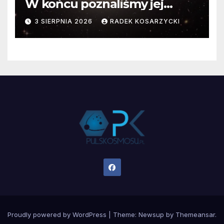
W końcu poznaliśmy jej
faktyczne wymiary
3 SIERPNIA 2026
RADEK KOSARZYCKI
Proudly powered by WordPress
|
Theme:
Newsup
by
Themeansar
.