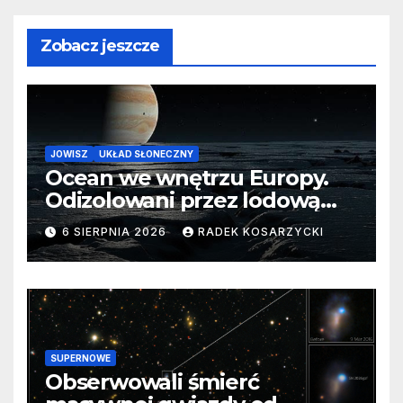
Zobacz jeszcze
JOWISZ
UKŁAD SŁONECZNY
Ocean we wnętrzu Europy.
Odizolowani przez lodową
barierę
6 SIERPNIA 2026
RADEK KOSARZYCKI
SUPERNOWE
Obserwowali śmierć