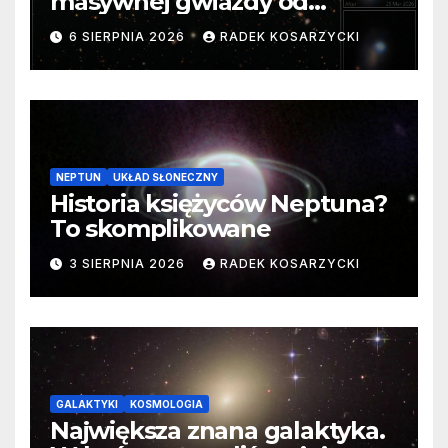
masywnej gwiazdy od
samego początku. Niezwykle
6 SIERPNIA 2026
RADEK KOSARZYCKI
cenne dane
NEPTUN
UKŁAD SŁONECZNY
Historia księżyców Neptuna?
To skomplikowane
3 SIERPNIA 2026
RADEK KOSARZYCKI
GALAKTYKI
KOSMOLOGIA
Największa znana galaktyka.