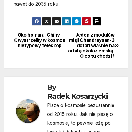
nawet do 2035 roku.
Oko homara. Chiny
Jeden z modułów
Nawigacja
wystrzeliły w kosmos
misji Chandrayaan-3
nietypowy teleskop
dotarł właśnie na
wpisu
orbitę okołoziemską.
O co tu chodzi?
By
Radek Kosarzycki
Piszę o kosmosie bezustannie
od 2015 roku. Jak nie piszę o
kosmosie, to pewnie łażę po
lesie lub łąkach z psami.