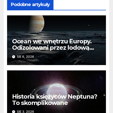
Podobne artykuły
Ocean we wnętrzu Europy.
Odizolowani przez lodową
barierę
SIE 6, 2026
Historia księżyców Neptuna?
To skomplikowane
SIE 3, 2026