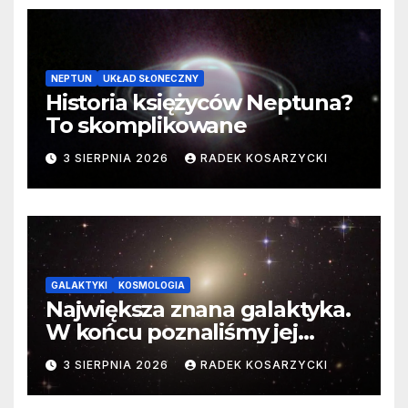
NEPTUN
UKŁAD SŁONECZNY
Historia księżyców Neptuna?
To skomplikowane
3 SIERPNIA 2026
RADEK KOSARZYCKI
GALAKTYKI
KOSMOLOGIA
Największa znana galaktyka.
W końcu poznaliśmy jej
faktyczne wymiary
3 SIERPNIA 2026
RADEK KOSARZYCKI