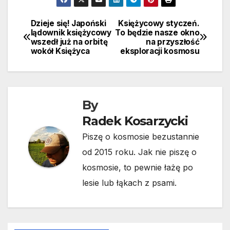
Dzieje się! Japoński
Księżycowy styczeń.
Nawigacja
lądownik księżycowy
To będzie nasze okno
wszedł już na orbitę
na przyszłość
wpisu
wokół Księżyca
eksploracji kosmosu
By
Radek Kosarzycki
Piszę o kosmosie bezustannie
od 2015 roku. Jak nie piszę o
kosmosie, to pewnie łażę po
lesie lub łąkach z psami.