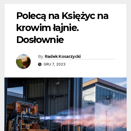
Polecą na Księżyc na
krowim łajnie.
Dosłownie
By
Radek Kosarzycki
GRU 7, 2023