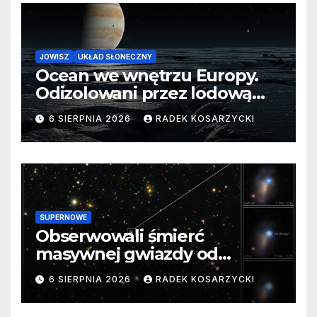
JOWISZ
UKŁAD SŁONECZNY
Ocean we wnętrzu Europy.
Odizolowani przez lodową
barierę
6 SIERPNIA 2026
RADEK KOSARZYCKI
SUPERNOWE
Obserwowali śmierć
masywnej gwiazdy od
samego początku. Niezwykle
6 SIERPNIA 2026
RADEK KOSARZYCKI
cenne dane