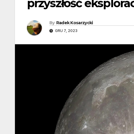
przyszłość eksplora
By
Radek Kosarzycki
GRU 7, 2023