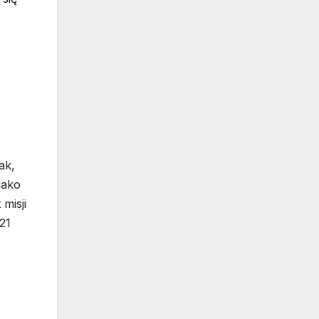
ak,
jako
 misji
21