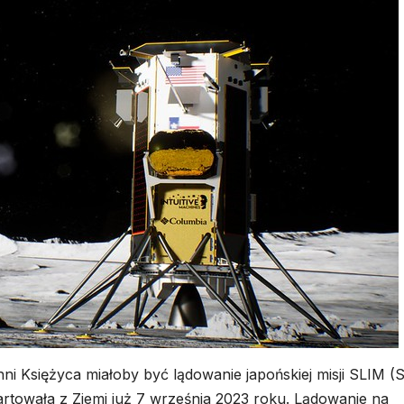
 Księżyca miałoby być lądowanie japońskiej misji SLIM (
artowała z Ziemi już 7 września 2023 roku. Lądowanie na