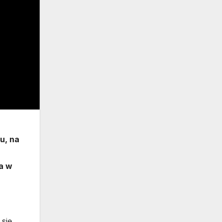
u, na
ca w
 się