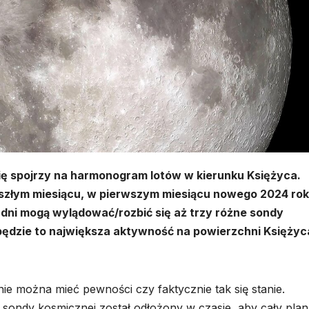
ię spojrzy na harmonogram lotów w kierunku Księżyca.
szłym miesiącu, w pierwszym miesiącu nowego 2024 rok
 dni mogą wylądować/rozbić się aż trzy różne sondy
, będzie to największa aktywność na powierzchni Księży
nie można mieć pewności czy faktycznie tak się stanie.
 sondy kosmicznej został odłożony w czasie, aby cały plan