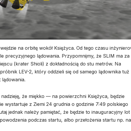
wejdzie na orbitę wokół Księżyca. Od tego czasu inżyniero
kle precyzyjnego lądowania. Przypomnijmy, że SLIM ma za
scu (krater Shioli) z dokładnością do stu metrów. Na
próbnik LEV-2, który oddzieli się od samego lądownika tuż
 lądowania.
 nadzieję, że miękko — na powierzchni Księżyca, będzie
e wystartuje z Ziemi 24 grudnia o godzinie 7:49 polskiego
taj jednak należy pamiętać, że będzie to inauguracyjny lot 
powodzenia podczas startu, albo przełożenia startu np. na