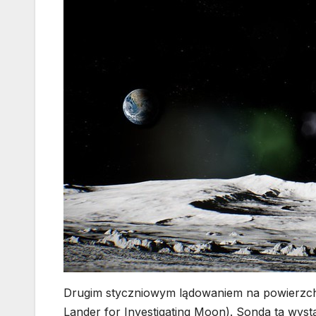
Drugim styczniowym lądowaniem na powierzchni
Lander for Investigating Moon). Sonda ta wyst