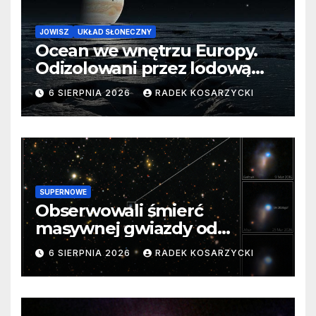
JOWISZ
UKŁAD SŁONECZNY
Ocean we wnętrzu Europy.
Odizolowani przez lodową
barierę
6 SIERPNIA 2026
RADEK KOSARZYCKI
SUPERNOWE
Obserwowali śmierć
masywnej gwiazdy od
samego początku. Niezwykle
6 SIERPNIA 2026
RADEK KOSARZYCKI
cenne dane