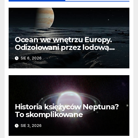
Ocean we wnętrzu Europy.
Odizolowani przez lodową
barierę
SIE 6, 2026
Historia księżyców Neptuna?
To skomplikowane
SIE 3, 2026