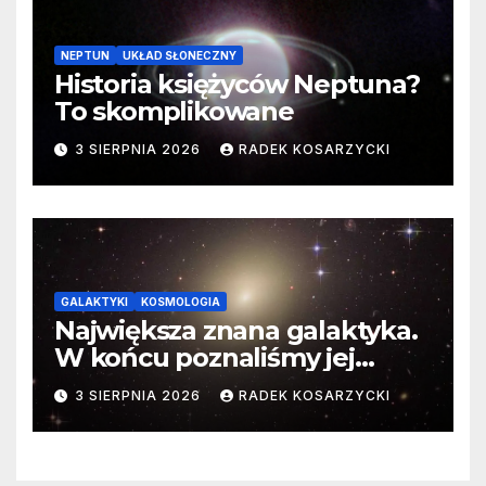
NEPTUN
UKŁAD SŁONECZNY
Historia księżyców Neptuna?
To skomplikowane
3 SIERPNIA 2026
RADEK KOSARZYCKI
GALAKTYKI
KOSMOLOGIA
Największa znana galaktyka.
W końcu poznaliśmy jej
faktyczne wymiary
3 SIERPNIA 2026
RADEK KOSARZYCKI