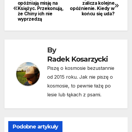
Nawigacja
opóźniają misję na
zalicza kolejne
Księżyc. Przekonują,
opóźnienie. Kiedy w
wpisu
że Chiny ich nie
końcu się uda?
wyprzedzą
By
Radek Kosarzycki
Piszę o kosmosie bezustannie
od 2015 roku. Jak nie piszę o
kosmosie, to pewnie łażę po
lesie lub łąkach z psami.
Podobne artykuły