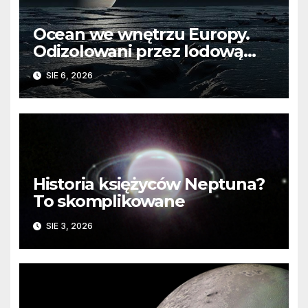
Ocean we wnętrzu Europy.
Odizolowani przez lodową
barierę
SIE 6, 2026
Historia księżyców Neptuna?
To skomplikowane
SIE 3, 2026