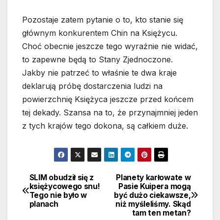
Pozostaje zatem pytanie o to, kto stanie się
głównym konkurentem Chin na Księżycu.
Choć obecnie jeszcze tego wyraźnie nie widać,
to zapewne będą to Stany Zjednoczone.
Jakby nie patrzeć to właśnie te dwa kraje
deklarują próbę dostarczenia ludzi na
powierzchnię Księżyca jeszcze przed końcem
tej dekady. Szansa na to, że przynajmniej jeden
z tych krajów tego dokona, są całkiem duże.
SLIM obudził się z
Planety karłowate w
Nawigacja
księżycowego snu!
Pasie Kuipera mogą
Tego nie było w
być dużo ciekawsze,
wpisu
planach
niż myśleliśmy. Skąd
tam ten metan?