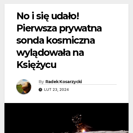
No i się udało!
Pierwsza prywatna
sonda kosmiczna
wylądowała na
Księżycu
By
Radek Kosarzycki
LUT 23, 2024