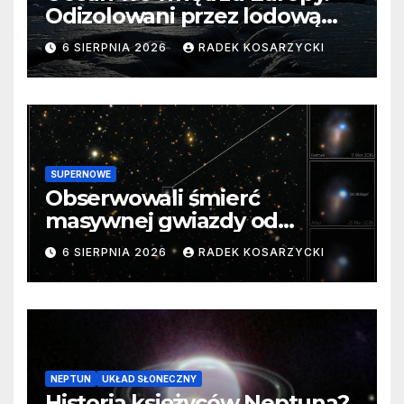
Odizolowani przez lodową
barierę
6 SIERPNIA 2026
RADEK KOSARZYCKI
SUPERNOWE
Obserwowali śmierć
masywnej gwiazdy od
samego początku. Niezwykle
6 SIERPNIA 2026
RADEK KOSARZYCKI
cenne dane
NEPTUN
UKŁAD SŁONECZNY
Historia księżyców Neptuna?