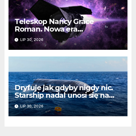
Teleskop Nancy Grace
Roman. Nowa era
kosmicznych odkryć już
LIP 30, 2026
wkrótce
Dryfuje jak gdyby nigdy nic.
Starship nadal unosi się na
wodach Oceanu Indyjskiego
LIP 30, 2026