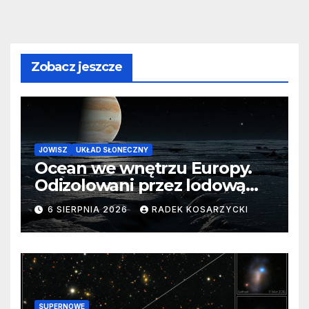
Zobacz jeszcze
JOWISZ
UKŁAD SŁONECZNY
Ocean we wnętrzu Europy.
Odizolowani przez lodową
barierę
6 SIERPNIA 2026
RADEK KOSARZYCKI
SUPERNOWE