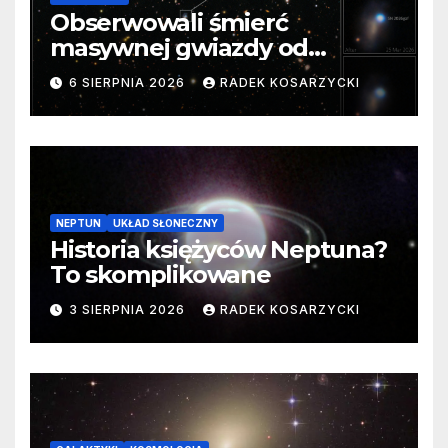
Obserwowali śmierć
masywnej gwiazdy od
samego początku. Niezwykle
6 SIERPNIA 2026
RADEK KOSARZYCKI
cenne dane
NEPTUN
UKŁAD SŁONECZNY
Historia księżyców Neptuna?
To skomplikowane
3 SIERPNIA 2026
RADEK KOSARZYCKI