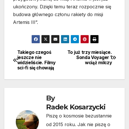
ukończony. Dzięki temu teraz rozpocznie się
budowa głównego członu rakiety do misji
Artemis III”.
Takiego czegoś
To już trzy miesiące.
Nawigacja
jeszcze nie
Sonda Voyager 1
widzieliście. Filmy
wciąż milczy
wpisu
sci-fi się chowają
By
Radek Kosarzycki
Piszę o kosmosie bezustannie
od 2015 roku. Jak nie piszę o