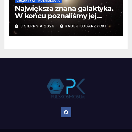
GALAKTYKI
KOSMOLOGIA
Największa znana galaktyka.
W końcu poznaliśmy jej
faktyczne wymiary
3 SIERPNIA 2026
RADEK KOSARZYCKI