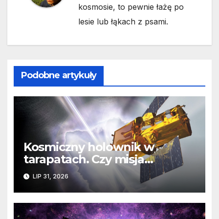
kosmosie, to pewnie łażę po
lesie lub łąkach z psami.
Podobne artykuły
Kosmiczny holownik w
tarapatach. Czy misja
ratowania Teleskopu Swift
LIP 31, 2026
jest zagrożona?