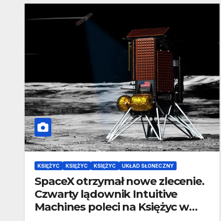
KSIĘŻYC
KSIĘŻYC
KSIĘŻYC
UKŁAD SŁONECZNY
SpaceX otrzymał nowe zlecenie.
Czwarty lądownik Intuitive
Machines poleci na Księżyc w
2027 roku