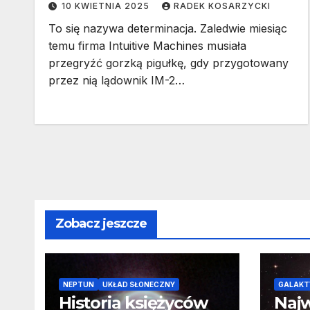
10 KWIETNIA 2025
RADEK KOSARZYCKI
To się nazywa determinacja. Zaledwie miesiąc
temu firma Intuitive Machines musiała
przegryźć gorzką pigułkę, gdy przygotowany
przez nią lądownik IM-2…
Zobacz jeszcze
NEPTUN
UKŁAD SŁONECZNY
GALAKT
Historia księżyców
Najw