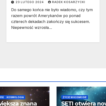
23 LUTEGO 2024
RADEK KOSARZYCKI
Do samego końca nie było wiadomo, czy tym
razem powrót Amerykanów po ponad
czterech dekadach zakończy się sukcesem.
Niepewność wzrosła…
YKI
KOSMOLOGIA
ŻYCIE W KOSMOSIE
iększa znana
SETI otwiera n