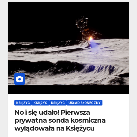
KSIĘŻYC
KSIĘŻYC
KSIĘŻYC
UKŁAD SŁONECZNY
No i się udało! Pierwsza
prywatna sonda kosmiczna
wylądowała na Księżycu