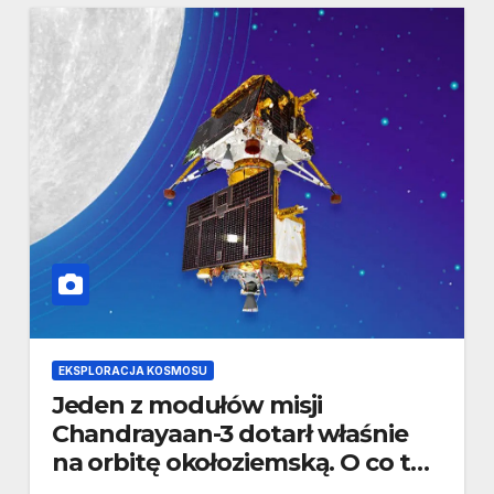
EKSPLORACJA KOSMOSU
Jeden z modułów misji
Chandrayaan-3 dotarł właśnie
na orbitę okołoziemską. O co tu
chodzi?