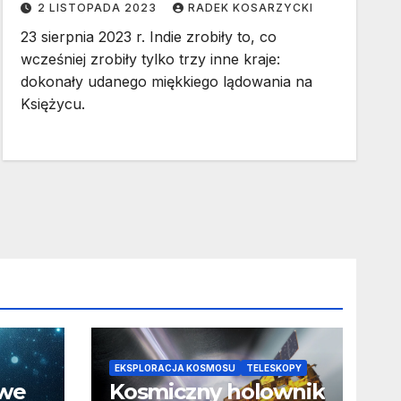
2 LISTOPADA 2023
RADEK KOSARZYCKI
23 sierpnia 2023 r. Indie zrobiły to, co
wcześniej zrobiły tylko trzy inne kraje:
dokonały udanego miękkiego lądowania na
Księżycu.
EKSPLORACJA KOSMOSU
TELESKOPY
owe
Kosmiczny holownik