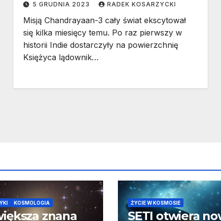
5 GRUDNIA 2023
RADEK KOSARZYCKI
Misją Chandrayaan-3 cały świat ekscytował
się kilka miesięcy temu. Po raz pierwszy w
historii Indie dostarczyły na powierzchnię
Księżyca lądownik…
YKI
KOSMOLOGIA
ŻYCIE W KOSMOSIE
iększa znana
SETI otwiera n