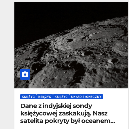
KSIĘŻYC
KSIĘŻYC
KSIĘŻYC
UKŁAD SŁONECZNY
Dane z indyjskiej sondy
księżycowej zaskakują. Nasz
satelita pokryty był oceanem
magmy