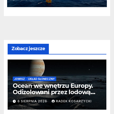
Zobacz jeszcze
JOWISZ
UKŁAD SŁONECZNY
Ocean we wnętrzu Europy.
Odizolowani przez lodową
barierę
6 SIERPNIA 2026
RADEK KOSARZYCKI