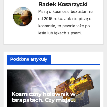
Radek Kosarzycki
Piszę o kosmosie bezustannie
od 2015 roku. Jak nie piszę o
kosmosie, to pewnie łażę po
lesie lub łąkach z psami.
Podobne artykuły
Kosmiczny holownik w
tarapatach. Czy misja
ratowania Teleskopu Swift