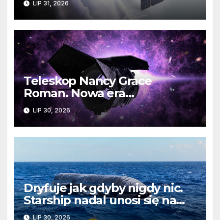
LIP 31, 2026
jest zagrożona?
Teleskop Nancy Grace
Roman. Nowa era
kosmicznych odkryć już
LIP 30, 2026
wkrótce
Dryfuje jak gdyby nigdy nic.
Starship nadal unosi się na
wodach Oceanu Indyjskiego
LIP 30, 2026