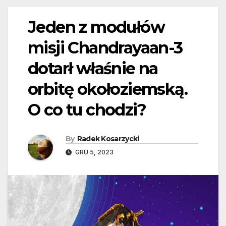
Jeden z modułów
misji Chandrayaan-3
dotarł właśnie na
orbitę okołoziemską.
O co tu chodzi?
By
Radek Kosarzycki
GRU 5, 2023