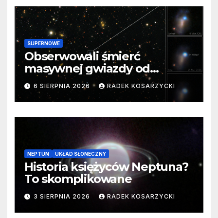
SUPERNOWE
Obserwowali śmierć
masywnej gwiazdy od
samego początku. Niezwykle
6 SIERPNIA 2026
RADEK KOSARZYCKI
cenne dane
NEPTUN
UKŁAD SŁONECZNY
Historia księżyców Neptuna?
To skomplikowane
3 SIERPNIA 2026
RADEK KOSARZYCKI