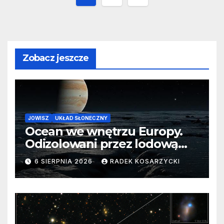
wpisów
Zobacz jeszcze
JOWISZ
UKŁAD SŁONECZNY
Ocean we wnętrzu Europy.
Odizolowani przez lodową
barierę
6 SIERPNIA 2026
RADEK KOSARZYCKI