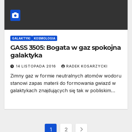
GALAKTYKI
KOSMOLOGIA
GASS 3505: Bogata w gaz spokojna
galaktyka
14 LISTOPADA 2016
RADEK KOSARZYCKI
Zimny gaz w formie neutralnych atomów wodoru
stanowi zapas materii do formowania gwiazd w
galaktykach znajdujących się tak w pobliskim…
Stronicowanie
1
2