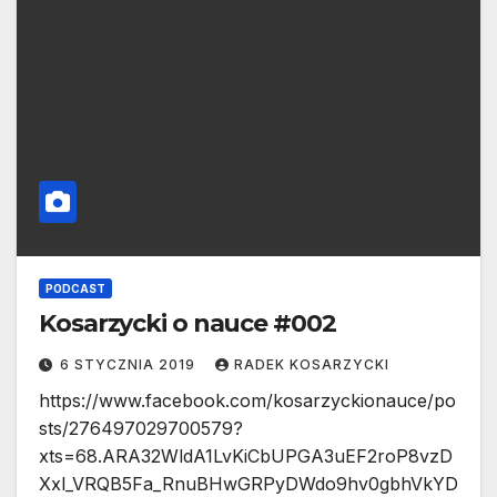
PODCAST
Kosarzycki o nauce #002
6 STYCZNIA 2019
RADEK KOSARZYCKI
https://www.facebook.com/kosarzyckionauce/po
sts/276497029700579?
xts=68.ARA32WldA1LvKiCbUPGA3uEF2roP8vzD
Xxl_VRQB5Fa_RnuBHwGRPyDWdo9hv0gbhVkYD