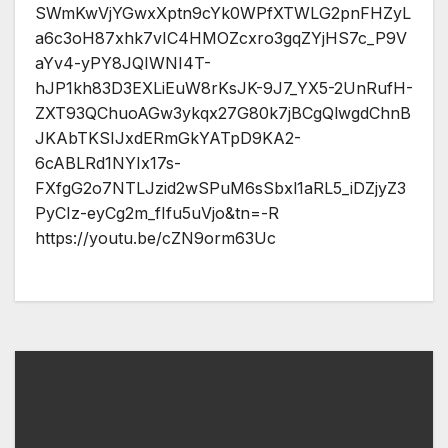
SWmKwVjYGwxXptn9cYk0WPfXTWLG2pnFHZyL
a6c3oH87xhk7vIC4HMOZcxro3gqZYjHS7c_P9V
aYv4-yPY8JQIWNI4T-
hJP1kh83D3EXLiEuW8rKsJK-9J7_YX5-2UnRufH-
ZXT93QChuoAGw3ykqx27G80k7jBCgQlwgdChnB
JKAbTKSIJxdERmGkYATpD9KA2-
6cABLRd1NYIx17s-
FXfgG2o7NTLJzid2wSPuM6sSbxl1aRL5_iDZjyZ3
PyCIz-eyCg2m_fIfu5uVjo&tn=-R
https://youtu.be/cZN9orm63Uc