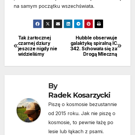
na samym początku wszechświata.
Tak żarłocznej
Hubble obserwuje
Nawigacja
czarnej dziury
galaktykę spiralną IC
jeszcze nigdy nie
342. Schowała się za
wpisu
widzieliśmy
Drogą Mleczną
By
Radek Kosarzycki
Piszę o kosmosie bezustannie
od 2015 roku. Jak nie piszę o
kosmosie, to pewnie łażę po
lesie lub łąkach z psami.