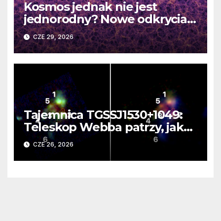
Kosmos jednak nie jest
jednorodny? Nowe odkrycia
DESI burzą fundamentalne
CZE 29, 2026
zasady kosmologii
Tajemnica TGSSJ1530+1049:
Teleskop Webba patrzy, jak
rodzi się supergalaktyka i
CZE 26, 2026
monstrualna czarna dziura