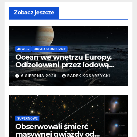
Zobacz jeszcze
JOWISZ
UKŁAD SŁONECZNY
Ocean we wnętrzu Europy.
Odizolowani przez lodową
barierę
6 SIERPNIA 2026
RADEK KOSARZYCKI
SUPERNOWE
Obserwowali śmierć
masywnej gwiazdy od