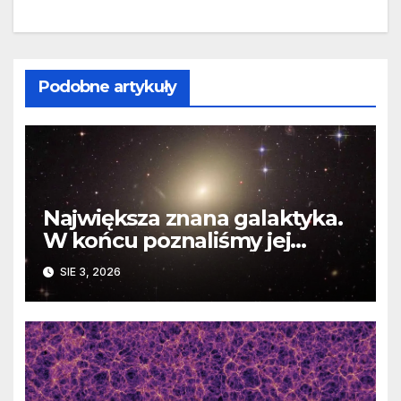
Podobne artykuły
Największa znana galaktyka.
W końcu poznaliśmy jej
faktyczne wymiary
SIE 3, 2026