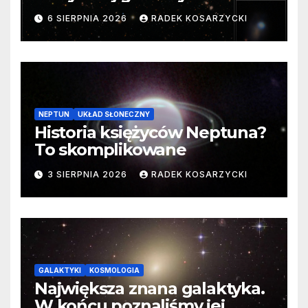
samego początku. Niezwykle
6 SIERPNIA 2026
RADEK KOSARZYCKI
cenne dane
NEPTUN
UKŁAD SŁONECZNY
Historia księżyców Neptuna?
To skomplikowane
3 SIERPNIA 2026
RADEK KOSARZYCKI
GALAKTYKI
KOSMOLOGIA
Największa znana galaktyka.
W końcu poznaliśmy jej