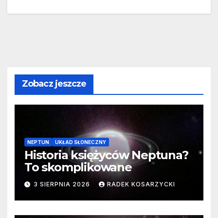
Zobacz jeszcze
NEPTUN
UKŁAD SŁONECZNY
Historia księżyców Neptuna?
To skomplikowane
3 SIERPNIA 2026
RADEK KOSARZYCKI