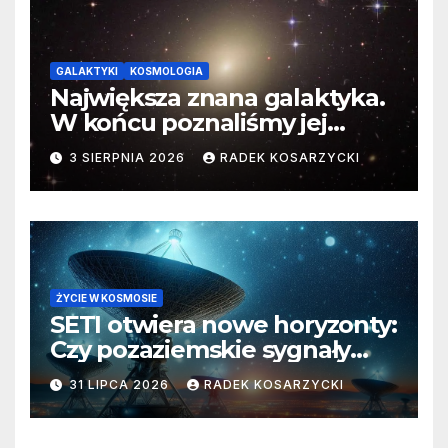
GALAKTYKI
KOSMOLOGIA
Największa znana galaktyka.
W końcu poznaliśmy jej
faktyczne wymiary
3 SIERPNIA 2026
RADEK KOSARZYCKI
ŻYCIE W KOSMOSIE
SETI otwiera nowe horyzonty:
Czy pozaziemskie sygnały
czekają w nieoczekiwanych
31 LIPCA 2026
RADEK KOSARZYCKI
miejscach?