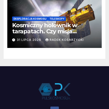
EKSPLORACJA KOSMOSU
TELESKOPY
Kosmiczny holownik w
tarapatach. Czy misja
ratowania Teleskopu Swift
31 LIPCA 2026
RADEK KOSARZYCKI
jest zagrożona?