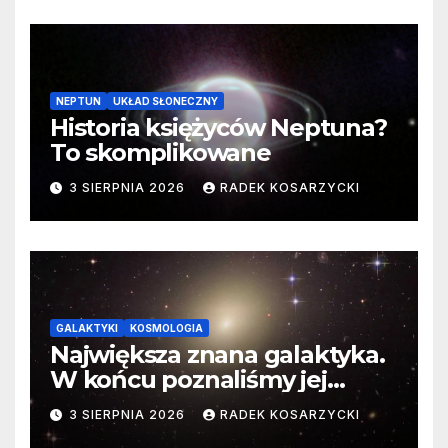
NEPTUN
UKŁAD SŁONECZNY
Historia księżyców Neptuna?
To skomplikowane
3 SIERPNIA 2026
RADEK KOSARZYCKI
GALAKTYKI
KOSMOLOGIA
Największa znana galaktyka.
W końcu poznaliśmy jej
faktyczne wymiary
3 SIERPNIA 2026
RADEK KOSARZYCKI