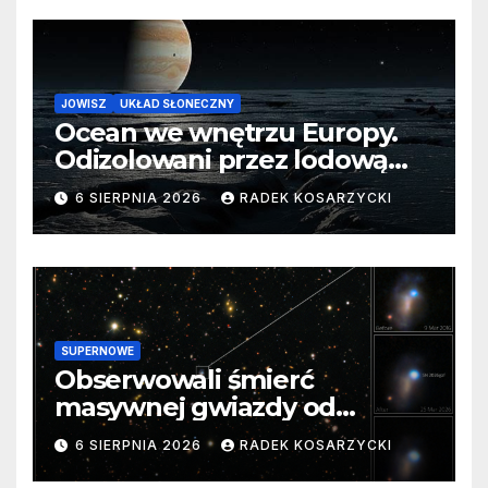
JOWISZ
UKŁAD SŁONECZNY
Ocean we wnętrzu Europy.
Odizolowani przez lodową
barierę
6 SIERPNIA 2026
RADEK KOSARZYCKI
SUPERNOWE
Obserwowali śmierć
masywnej gwiazdy od
samego początku. Niezwykle
6 SIERPNIA 2026
RADEK KOSARZYCKI
cenne dane