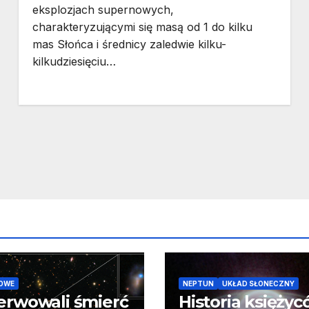
eksplozjach supernowych,
charakteryzującymi się masą od 1 do kilku
mas Słońca i średnicy zaledwie kilku-
kilkudziesięciu…
OWE
NEPTUN
UKŁAD SŁONECZNY
erwowali śmierć
Historia księży