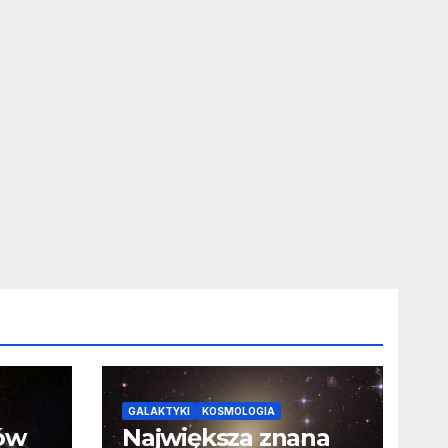
GALAKTYKI
KOSMOLOGIA
ców
Największa znana