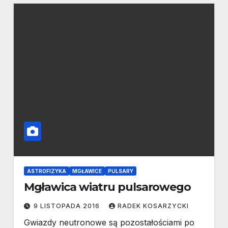
ASTROFIZYKA
MGŁAWICE
PULSARY
Mgławica wiatru pulsarowego
9 LISTOPADA 2016
RADEK KOSARZYCKI
Gwiazdy neutronowe są pozostałościami po