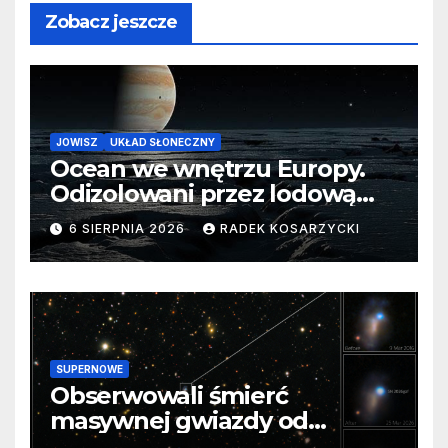
Zobacz jeszcze
JOWISZ
UKŁAD SŁONECZNY
Ocean we wnętrzu Europy.
Odizolowani przez lodową
barierę
6 SIERPNIA 2026
RADEK KOSARZYCKI
SUPERNOWE
Obserwowali śmierć
masywnej gwiazdy od
samego początku. Niezwykle