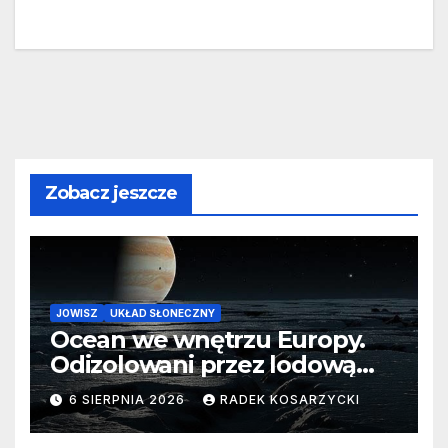
Zobacz jeszcze
JOWISZ
UKŁAD SŁONECZNY
Ocean we wnętrzu Europy.
Odizolowani przez lodową
barierę
6 SIERPNIA 2026
RADEK KOSARZYCKI