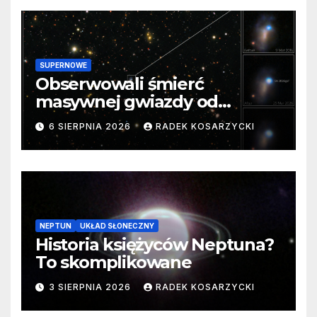
SUPERNOWE
Obserwowali śmierć
masywnej gwiazdy od
samego początku. Niezwykle
6 SIERPNIA 2026
RADEK KOSARZYCKI
cenne dane
NEPTUN
UKŁAD SŁONECZNY
Historia księżyców Neptuna?
To skomplikowane
3 SIERPNIA 2026
RADEK KOSARZYCKI