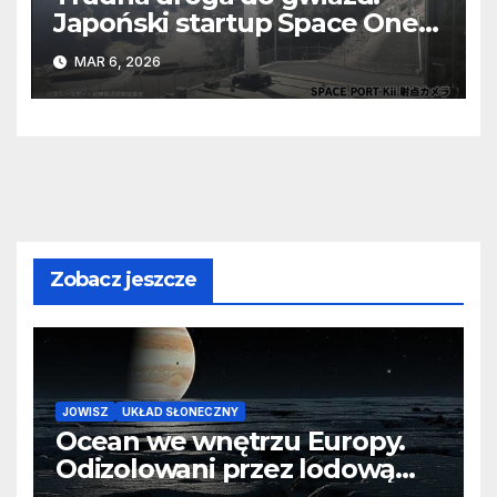
Japoński startup Space One
po raz trzeci przegrał z
MAR 6, 2026
grawitacją
Zobacz jeszcze
JOWISZ
UKŁAD SŁONECZNY
Ocean we wnętrzu Europy.
Odizolowani przez lodową
barierę