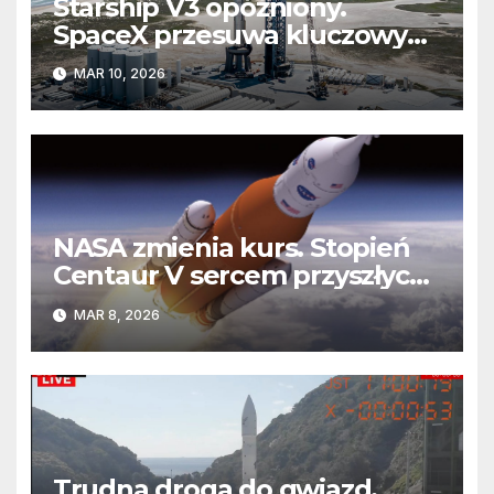
Starship V3 opóźniony.
SpaceX przesuwa kluczowy
lot
MAR 10, 2026
NASA zmienia kurs. Stopień
Centaur V sercem przyszłych
misji Artemis
MAR 8, 2026
Trudna droga do gwiazd.