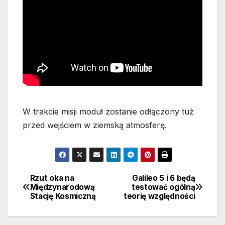
W trakcie misji moduł zostanie odłączony tuż
przed wejściem w ziemską atmosferę.
Rzut oka na
Galileo 5 i 6 będą
Nawigacja
Międzynarodową
testować ogólną
Stację Kosmiczną
teorię względności
wpisu