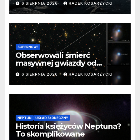
6 SIERPNIA 2026
RADEK KOSARZYCKI
SUPERNOWE
Obserwowali śmierć
masywnej gwiazdy od
samego początku. Niezwykle
6 SIERPNIA 2026
RADEK KOSARZYCKI
cenne dane
NEPTUN
UKŁAD SŁONECZNY
Historia księżyców Neptuna?
To skomplikowane