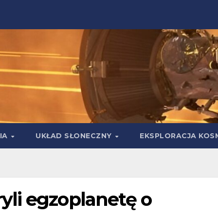
IA
UKŁAD SŁONECZNY
EKSPLORACJA KOS
li egzoplanetę o