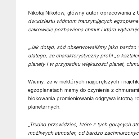
Nikołaj Nikołow, główny autor opracowania z 
dwudziestu widmom tranzytujących egzoplanet
całkowicie pozbawiona chmur i która wykazuje
„Jak dotąd, sód obserwowaliśmy jako bardzo w
dlatego, że charakterystyczny profil „o kszta
planety i w przypadku większości planet, chmu
Wiemy, że w niektórych najgorętszych i najchł
egzoplanetach mamy do czynienia z chmurami 
blokowania promieniowania odgrywa istotną r
planetarnych.
„Trudno przewidzieć, które z tych gorących at
możliwych atmosfer, od bardzo zachmurzonych