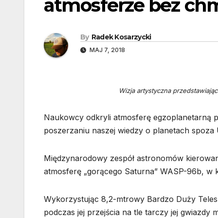
atmosferze bez ch
By
Radek Kosarzycki
MAJ 7, 2018
Wizja artystyczna przedstawiaj
Naukowcy odkryli atmosferę egzoplanetarną
poszerzaniu naszej wiedzy o planetach spoza
Międzynarodowy zespół astronomów kierowany 
atmosferę „gorącego Saturna” WASP-96b, w k
Wykorzystując 8,2-mtrowy Bardzo Duży Teles
podczas jej przejścia na tle tarczy jej gwiazdy