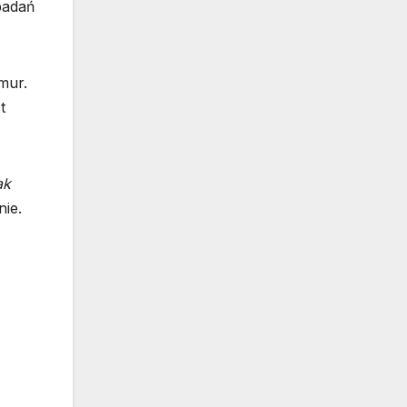
badań
mur.
t
ak
nie.