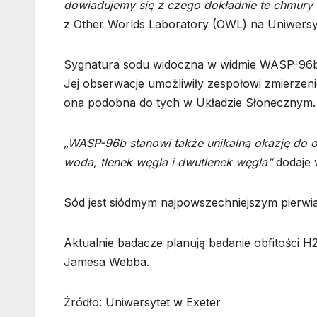
dowiadujemy się z czego dokładnie te chmury s
z Other Worlds Laboratory (OWL) na Uniwersyt
Sygnatura sodu widoczna w widmie WASP-96b w
Jej obserwacje umożliwiły zespołowi zmierzenie
ona podobna do tych w Układzie Słonecznym.
„WASP-96b stanowi także unikalną okazję do ok
woda, tlenek węgla i dwutlenek węgla”
dodaje w
Sód jest siódmym najpowszechniejszym pierwi
Aktualnie badacze planują badanie obfitości
Jamesa Webba.
Źródło: Uniwersytet w Exeter