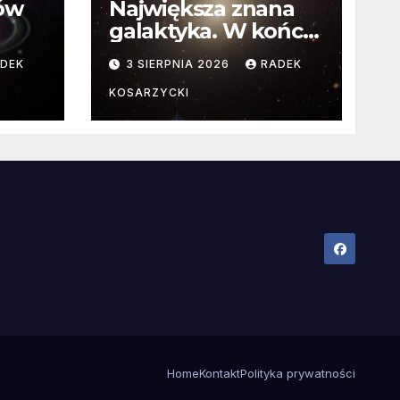
ców
Największa znana
galaktyka. W końcu
poznaliśmy jej
DEK
3 SIERPNIA 2026
RADEK
faktyczne wymiary
KOSARZYCKI
Home
Kontakt
Polityka prywatności