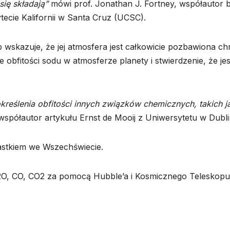
ię składają”
mówi prof. Jonathan J. Fortney, współautor 
ecie Kalifornii w Santa Cruz (UCSC).
skazuje, że jej atmosfera jest całkowicie pozbawiona ch
 obfitości sodu w atmosferze planety i stwierdzenie, że jes
reślenia obfitości innych związków chemicznych, takich j
spółautor artykułu Ernst de Mooij z Uniwersytetu w Dubli
astkiem we Wszechświecie.
 H2O, CO, CO2 za pomocą Hubble’a i Kosmicznego Teleskopu