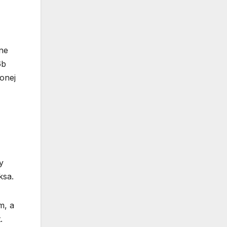
lne
6b
onej
y
ksa.
m, a
.