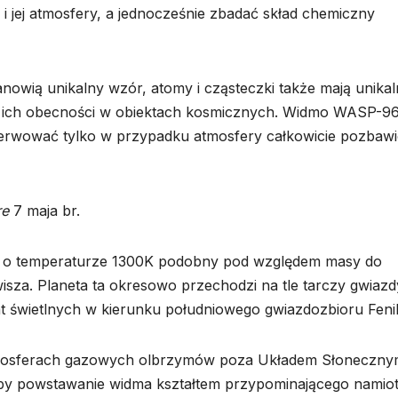
i jej atmosfery, a jednocześnie zbadać skład chemiczny
anowią unikalny wzór, atomy i cząsteczki także mają unika
 ich obecności w obiektach kosmicznych. Widmo WASP-9
erwować tylko w przypadku atmosfery całkowicie pozbawi
re
7 maja br.
 o temperaturze 1300K podobny pod względem masy do
sza. Planeta ta okresowo przechodzi na tle tarczy gwiazd
at świetlnych w kierunku południowego gwiazdozbioru Feni
tmosferach gazowych olbrzymów poza Układem Słoneczny
y powstawanie widma kształtem przypominającego namiot