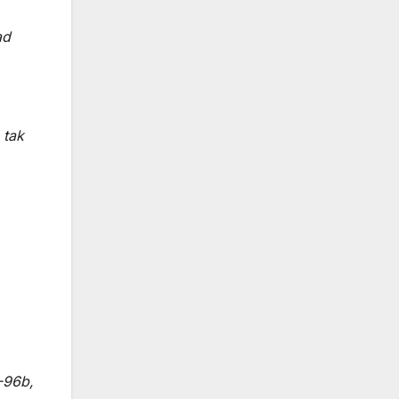
ad
 tak
-96b,