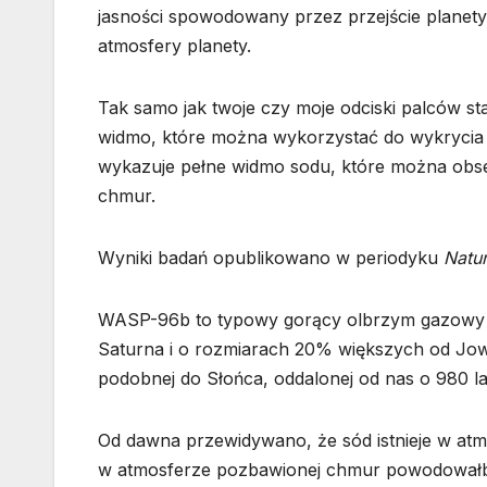
jasności spowodowany przez przejście planety 
atmosfery planety.
Tak samo jak twoje czy moje odciski palców st
widmo, które można wykorzystać do wykrycia
wykazuje pełne widmo sodu, które można obs
chmur.
Wyniki badań opublikowano w periodyku
Natu
WASP-96b to typowy gorący olbrzym gazowy
Saturna i o rozmiarach 20% większych od Jowi
podobnej do Słońca, oddalonej od nas o 980 l
Od dawna przewidywano, że sód istnieje w a
w atmosferze pozbawionej chmur powodowałb