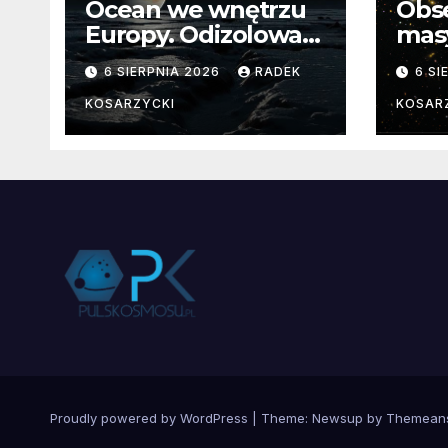
Ocean we wnętrzu
Obs
Europy. Odizolowani
mas
przez lodową
od 
6 SIERPNIA 2026
RADEK
6 SI
barierę
pocz
Nie
KOSARZYCKI
KOSAR
dan
Proudly powered by WordPress
|
Theme:
Newsup
by
Themean