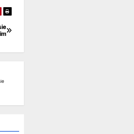
sie
im
ie