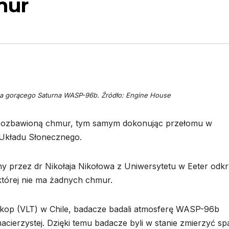
mur
ąca gorącego Saturna WASP-96b. Źródło: Engine House
 pozbawioną chmur, tym samym dokonując przełomu w
 Układu Słonecznego.
przez dr Nikołaja Nikołowa z Uniwersytetu w Eeter odkr
tórej nie ma żadnych chmur.
kop (VLT) w Chile, badacze badali atmosferę WASP-96b
 macierzystej. Dzięki temu badacze byli w stanie zmierzyć s