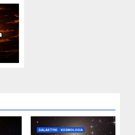
a
ia
a o
GALAKTYKI
KOSMOLOGIA