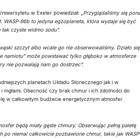
Uniwersytetu w Exeter powiedział:
„Przyglądaliśmy się pon
. WASP-96b to jedyna egzoplaneta, która wydaje się być
 tak czyste widmo sodu”.
ąski szczyt albo wcale go nie obserwowaliśmy. Działo się
łcie namiotu” może powstawać tylko głęboko w atmosferze
ry nie pozwalają nam go dostrzec”.
odniejszych planetach Układu Słonecznego jak i w
i mgłami. Obecność czy brak chmur i ich zdolności do
olę w całkowitym budżecie energetycznym atmosfer
mosfer będą miały gęste chmury. Obserwując pełną paletę
 po niemal całkowicie pozbawione chmur, takie jak WASP