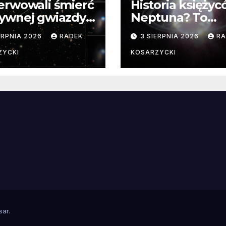
erwowali śmierć
Historia księży
ywnej gwiazdy
Neptuna? To
samego
skomplikowane
ERPNIA 2026
RADEK
3 SIERPNIA 2026
RA
ątku.
zwykle cenne
ZYCKI
KOSARZYCKI
e
sar
.