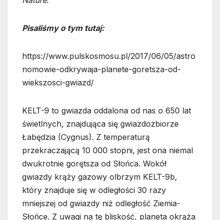
Nature
.
Pisaliśmy o tym tutaj:
https://www.pulskosmosu.pl/2017/06/05/astro
nomowie-odkrywaja-planete-goretsza-od-
wiekszosci-gwiazd/
KELT-9 to gwiazda oddalona od nas o 650 lat
świetlnych, znajdująca się gwiazdozbiorze
Łabędzia (Cygnus). Z temperaturą
przekraczającą 10 000 stopni, jest ona niemal
dwukrotnie gorętsza od Słońca. Wokół
gwiazdy krąży gazowy olbrzym KELT-9b,
który znajduje się w odległości 30 razy
mniejszej od gwiazdy niż odległość Ziemia-
Słońce. Z uwagi na tę bliskość, planeta okrąża