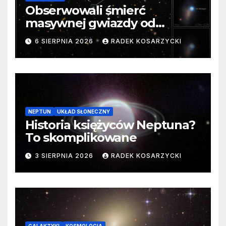
Obserwowali śmierć
masywnej gwiazdy od
samego początku. Niezwykle
6 SIERPNIA 2026
RADEK KOSARZYCKI
cenne dane
NEPTUN
UKŁAD SŁONECZNY
Historia księżyców Neptuna?
To skomplikowane
3 SIERPNIA 2026
RADEK KOSARZYCKI