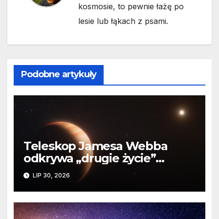
kosmosie, to pewnie łażę po
lesie lub łąkach z psami.
Podobne artykuły
Teleskop Jamesa Webba
odkrywa „drugie życie”
planety krążącej wokół
LIP 30, 2026
martwej gwiazdy