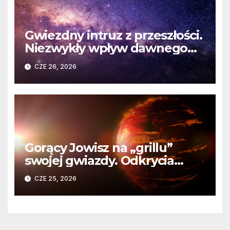
Gwiezdny intruz z przeszłości.
Niezwykły wpływ dawnego
spotkania na komety Układu
CZE 26, 2026
Słonecznego
Gorący Jowisz na „grillu”
swojej gwiazdy. Odkrycia
Teleskopu Webba o HD
CZE 25, 2026
80606 b