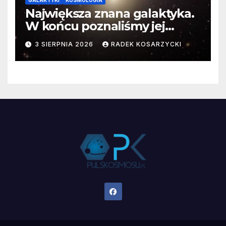
GALAKTYKI
KOSMOLOGIA
Największa znana galaktyka.
W końcu poznaliśmy jej
faktyczne wymiary
3 SIERPNIA 2026
RADEK KOSARZYCKI