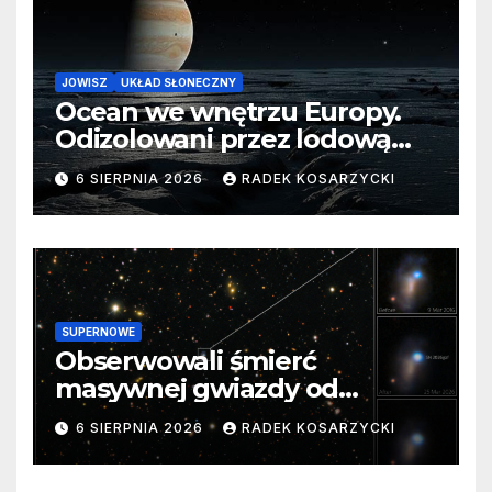
JOWISZ
UKŁAD SŁONECZNY
Ocean we wnętrzu Europy.
Odizolowani przez lodową
barierę
6 SIERPNIA 2026
RADEK KOSARZYCKI
SUPERNOWE
Obserwowali śmierć
masywnej gwiazdy od
samego początku. Niezwykle
6 SIERPNIA 2026
RADEK KOSARZYCKI
cenne dane