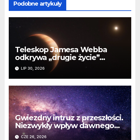
Podobne artykuły
Teleskop Jamesa Webba
odkrywa „drugie życie”
planety krążącej wokół
LIP 30, 2026
martwej gwiazdy
Gwiezdny intruz z przeszłości.
Niezwykły wpływ dawnego
spotkania na komety Układu
CZE 26, 2026