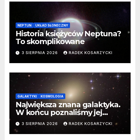
NEPTUN
UKŁAD SŁONECZNY
Historia księżyców Neptuna?
To skomplikowane
3 SIERPNIA 2026
RADEK KOSARZYCKI
GALAKTYKI
KOSMOLOGIA
Największa znana galaktyka.
W końcu poznaliśmy jej
faktyczne wymiary
3 SIERPNIA 2026
RADEK KOSARZYCKI