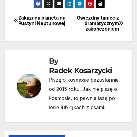
Zakazana planeta na
Gwiezdny taniec z
Nawigacja
Pustyni Neptunowej
dramatycznym
zakończeniem
wpisu
By
Radek Kosarzycki
Piszę o kosmosie bezustannie
od 2015 roku. Jak nie piszę o
kosmosie, to pewnie łażę po
lesie lub łąkach z psami.