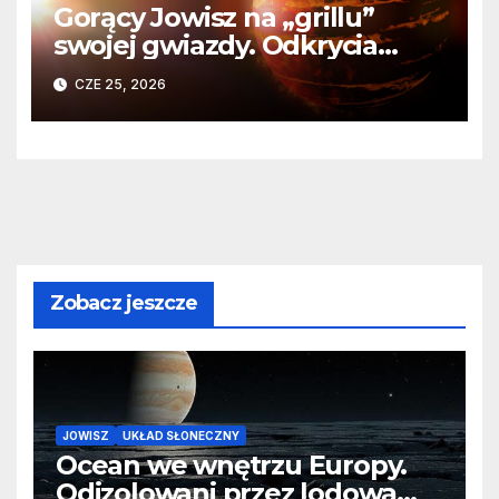
Gorący Jowisz na „grillu”
swojej gwiazdy. Odkrycia
Teleskopu Webba o HD
CZE 25, 2026
80606 b
Zobacz jeszcze
JOWISZ
UKŁAD SŁONECZNY
Ocean we wnętrzu Europy.
Odizolowani przez lodową