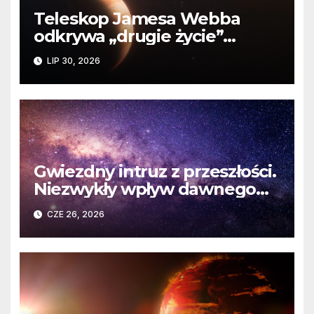
Teleskop Jamesa Webba
odkrywa „drugie życie”
planety krążącej wokół
LIP 30, 2026
martwej gwiazdy
Gwiezdny intruz z przeszłości.
Niezwykły wpływ dawnego
spotkania na komety Układu
CZE 26, 2026
Słonecznego