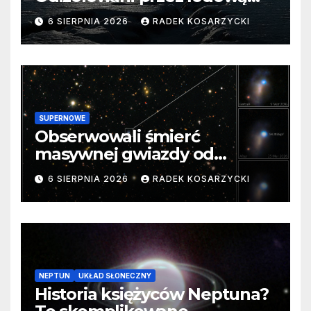
barierę
6 SIERPNIA 2026
RADEK KOSARZYCKI
SUPERNOWE
Obserwowali śmierć
masywnej gwiazdy od
samego początku. Niezwykle
6 SIERPNIA 2026
RADEK KOSARZYCKI
cenne dane
NEPTUN
UKŁAD SŁONECZNY
Historia księżyców Neptuna?