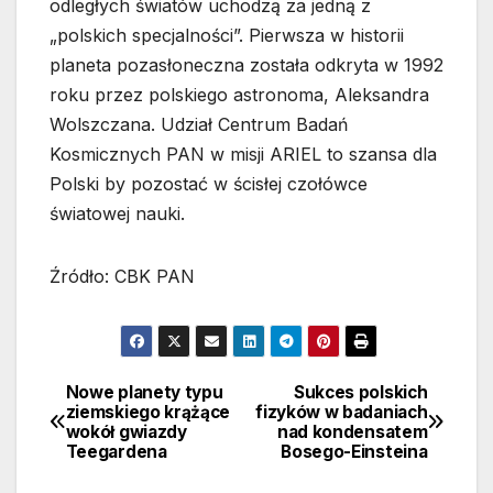
odległych światów uchodzą za jedną z
„polskich specjalności”. Pierwsza w historii
planeta pozasłoneczna została odkryta w 1992
roku przez polskiego astronoma, Aleksandra
Wolszczana. Udział Centrum Badań
Kosmicznych PAN w misji ARIEL to szansa dla
Polski by pozostać w ścisłej czołówce
światowej nauki.
Źródło: CBK PAN
Nowe planety typu
Sukces polskich
Nawigacja
ziemskiego krążące
fizyków w badaniach
wokół gwiazdy
nad kondensatem
wpisu
Teegardena
Bosego-Einsteina