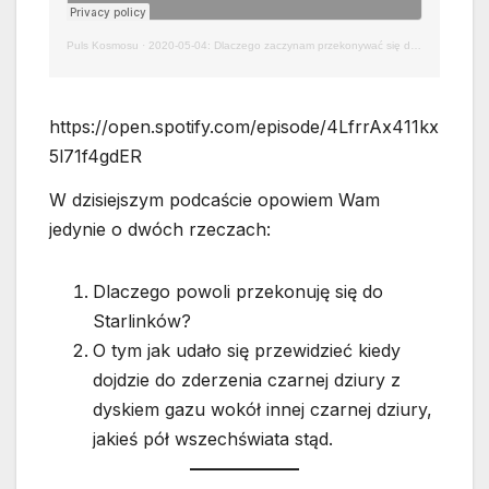
Puls Kosmosu
·
2020-05-04: Dlaczego zaczynam przekonywać się do Starlinka
https://open.spotify.com/episode/4LfrrAx411kx
5l71f4gdER
W dzisiejszym podcaście opowiem Wam
jedynie o dwóch rzeczach:
Dlaczego powoli przekonuję się do
Starlinków?
O tym jak udało się przewidzieć kiedy
dojdzie do zderzenia czarnej dziury z
dyskiem gazu wokół innej czarnej dziury,
jakieś pół wszechświata stąd.