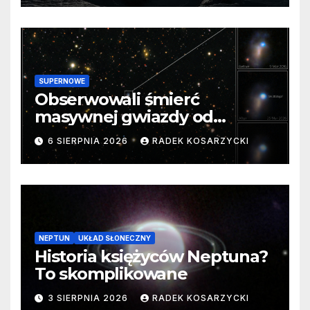
SUPERNOWE
Obserwowali śmierć
masywnej gwiazdy od
samego początku. Niezwykle
6 SIERPNIA 2026
RADEK KOSARZYCKI
cenne dane
NEPTUN
UKŁAD SŁONECZNY
Historia księżyców Neptuna?
To skomplikowane
3 SIERPNIA 2026
RADEK KOSARZYCKI