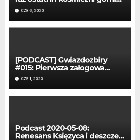
po raz pierwszy
CZE 6, 2020
[PODCAST] Gwiazdozbiry
#015: Pierwsza załogowa
misja prywatnego statku
CZE 1, 2020
kosmicznego
Podcast 2020-05-08:
Renesans Księzyca i deszcze