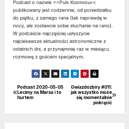
Podcast o nazwie >>Puls Kosmosu<<
publikowany jest codziennie, od poniedziałku
do piątku, z samego rana (tak naprawdę w
nocy, ale zostawcie sobie słuchanie na rano).
W podcaście najczęściej usłyszycie
najciekawsze aktualności astronomiczne z
ostatnich dni, a przynajmniej raz w miesiącu
rozmowę z gościem specjalnym.
Podcast 2020-05-05
Gwiazdozbiry #011:
Nawigacja
Lecimy na Marsa i to
jak wszystko może
hurtem
się momentalnie
wpisu
pokręcić