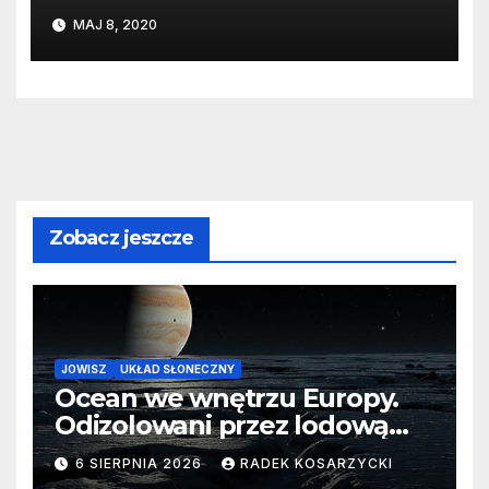
niespokojne
MAJ 8, 2020
Zobacz jeszcze
JOWISZ
UKŁAD SŁONECZNY
Ocean we wnętrzu Europy.
Odizolowani przez lodową
barierę
6 SIERPNIA 2026
RADEK KOSARZYCKI