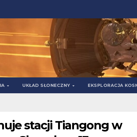
IA
UKŁAD SŁONECZNY
EKSPLORACJA KOS
nuje stacji Tiangong w