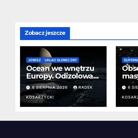
Zobacz jeszcze
JOWISZ
UKŁAD SŁONECZNY
SUPERN
Ocean we wnętrzu
Obs
Europy. Odizolowani
mas
przez lodową
od 
6 SIERPNIA 2026
RADEK
6 SI
barierę
pocz
Nie
KOSARZYCKI
KOSAR
dan