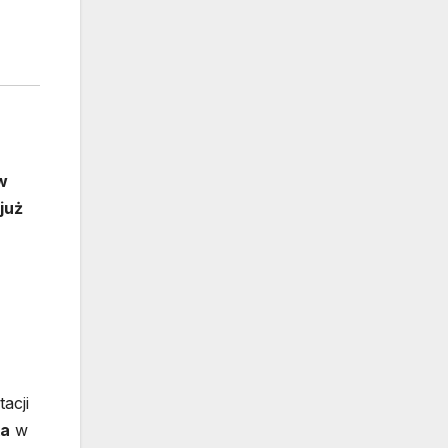
w
już
acji
ka
w