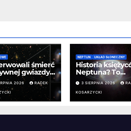
OWE
NEPTUN
UKŁAD SŁONECZNY
erwowali śmierć
Historia księży
ywnej gwiazdy
Neptuna? To
samego
skomplikowane
ERPNIA 2026
RADEK
3 SIERPNIA 2026
RA
ątku.
zwykle cenne
ZYCKI
KOSARZYCKI
e