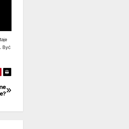
taje
. Być
jne
ie?