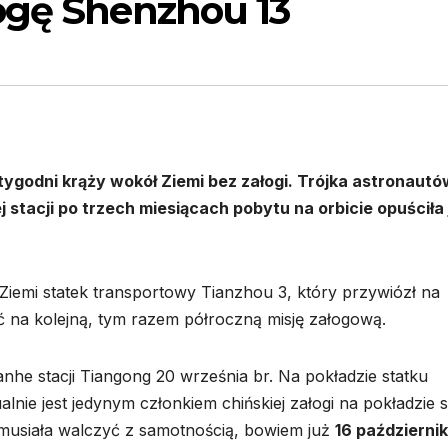
ogę Shenzhou 13
tygodni krąży wokół Ziemi bez załogi. Trójka astronautó
 stacji po trzech miesiącach pobytu na orbicie opuściła 
z Ziemi statek transportowy Tianzhou 3, który przywiózł na
ć na kolejną, tym razem półroczną misję załogową.
he stacji Tiangong 20 września br. Na pokładzie statku
lnie jest jedynym członkiem chińskiej załogi na pokładzie st
 musiała walczyć z samotnością, bowiem już
16 październi