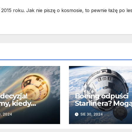
2015 roku. Jak nie piszę o kosmosie, to pewnie łażę po les
 decyzja!
Boeing odpuści
y, kiedy
Starlinera? Mog
liner podejmie
nie zdążyć ze
0, 2024
SIE 30, 2024
ę powrotu na
statkiem przed
ię
końcem ISS