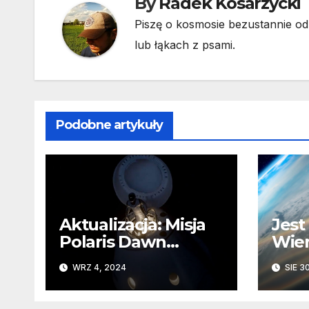
By
Radek Kosarzycki
Piszę o kosmosie bezustannie od 
lub łąkach z psami.
Podobne artykuły
Aktualizacja: Misja
Jest
Polaris Dawn
Wiem
wystartuje w piątek
Star
WRZ 4, 2024
SIE 3
prób
Ziem