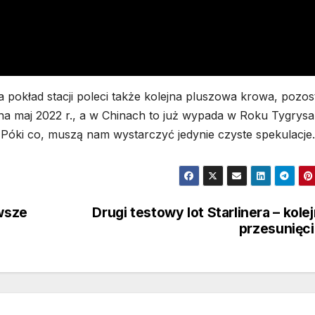
na pokład stacji poleci także kolejna pluszowa krowa, pozos
na maj 2022 r., a w Chinach to już wypada w Roku Tygrysa
 Póki co, muszą nam wystarczyć jedynie czyste spekulacje.
rwsze
Drugi testowy lot Starlinera – kole
przesunięc