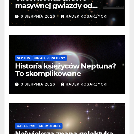
masywnej gwiazdy od
samego początku. Niezwykle
6 SIERPNIA 2026
RADEK KOSARZYCKI
cenne dane
NEPTUN
UKŁAD SŁONECZNY
Historia księżyców Neptuna?
To skomplikowane
3 SIERPNIA 2026
RADEK KOSARZYCKI
GALAKTYKI
KOSMOLOGIA
Największa znana galaktyka.