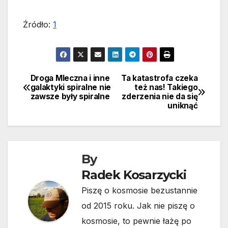
Źródło:
1
Droga Mleczna i inne
Ta katastrofa czeka
Nawigacja
galaktyki spiralne nie
też nas! Takiego
zawsze były spiralne
zderzenia nie da się
wpisu
uniknąć
By
Radek Kosarzycki
Piszę o kosmosie bezustannie
od 2015 roku. Jak nie piszę o
kosmosie, to pewnie łażę po