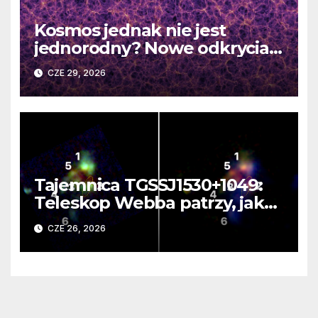
Kosmos jednak nie jest
jednorodny? Nowe odkrycia
DESI burzą fundamentalne
CZE 29, 2026
zasady kosmologii
Tajemnica TGSSJ1530+1049:
Teleskop Webba patrzy, jak
rodzi się supergalaktyka i
CZE 26, 2026
monstrualna czarna dziura