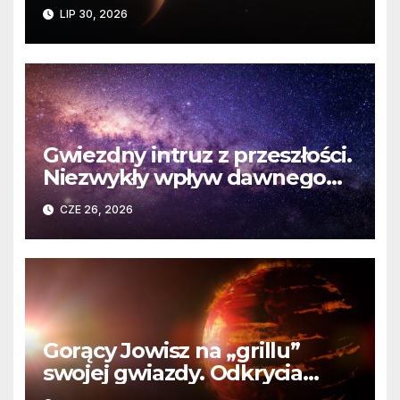
planety krążącej wokół
LIP 30, 2026
martwej gwiazdy
Gwiezdny intruz z przeszłości.
Niezwykły wpływ dawnego
spotkania na komety Układu
CZE 26, 2026
Słonecznego
Gorący Jowisz na „grillu”
swojej gwiazdy. Odkrycia
Teleskopu Webba o HD