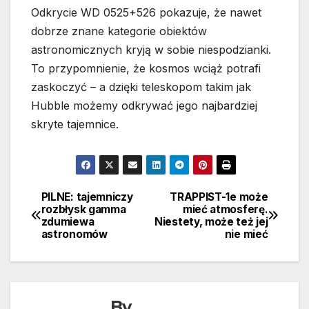
Odkrycie WD 0525+526 pokazuje, że nawet
dobrze znane kategorie obiektów
astronomicznych kryją w sobie niespodzianki.
To przypomnienie, że kosmos wciąż potrafi
zaskoczyć – a dzięki teleskopom takim jak
Hubble możemy odkrywać jego najbardziej
skryte tajemnice.
PILNE: tajemniczy
TRAPPIST-1e może
Nawigacja
rozbłysk gamma
mieć atmosferę.
zdumiewa
Niestety, może też jej
wpisu
astronomów
nie mieć
By