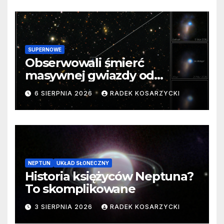
SUPERNOWE
Obserwowali śmierć
masywnej gwiazdy od
samego początku. Niezwykle
6 SIERPNIA 2026
RADEK KOSARZYCKI
cenne dane
NEPTUN
UKŁAD SŁONECZNY
Historia księżyców Neptuna?
To skomplikowane
3 SIERPNIA 2026
RADEK KOSARZYCKI