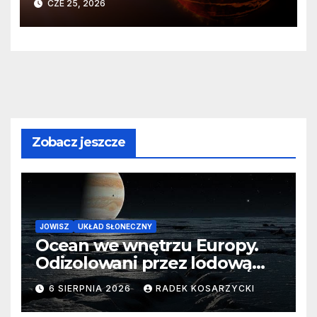
CZE 25, 2026
80606 b
Zobacz jeszcze
JOWISZ
UKŁAD SŁONECZNY
Ocean we wnętrzu Europy.
Odizolowani przez lodową
barierę
6 SIERPNIA 2026
RADEK KOSARZYCKI