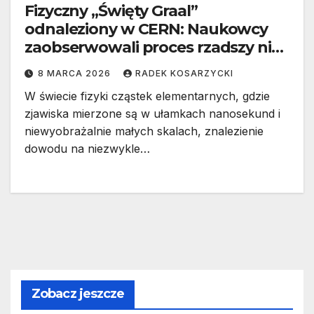
Fizyczny „Święty Graal”
odnaleziony w CERN: Naukowcy
zaobserwowali proces rzadszy niż
jeden na 10 miliardów
8 MARCA 2026
RADEK KOSARZYCKI
W świecie fizyki cząstek elementarnych, gdzie
zjawiska mierzone są w ułamkach nanosekund i
niewyobrażalnie małych skalach, znalezienie
dowodu na niezwykle…
Zobacz jeszcze