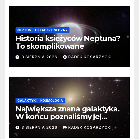
NEPTUN
UKŁAD SŁONECZNY
Historia księżyców Neptuna?
To skomplikowane
3 SIERPNIA 2026
RADEK KOSARZYCKI
GALAKTYKI
KOSMOLOGIA
Największa znana galaktyka.
W końcu poznaliśmy jej
faktyczne wymiary
3 SIERPNIA 2026
RADEK KOSARZYCKI