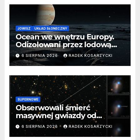
JOWISZ
UKŁAD SŁONECZNY
Ocean we wnętrzu Europy.
Odizolowani przez lodową
barierę
6 SIERPNIA 2026
RADEK KOSARZYCKI
SUPERNOWE
Obserwowali śmierć
masywnej gwiazdy od
samego początku. Niezwykle
6 SIERPNIA 2026
RADEK KOSARZYCKI
cenne dane