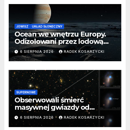
JOWISZ
UKŁAD SŁONECZNY
Ocean we wnętrzu Europy.
Odizolowani przez lodową
barierę
6 SIERPNIA 2026
RADEK KOSARZYCKI
SUPERNOWE
Obserwowali śmierć
masywnej gwiazdy od
samego początku. Niezwykle
6 SIERPNIA 2026
RADEK KOSARZYCKI
cenne dane