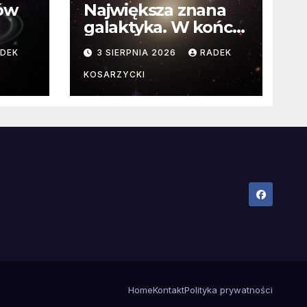
ców
Największa znana
galaktyka. W końcu
poznaliśmy jej
DEK
3 SIERPNIA 2026
RADEK
faktyczne wymiary
KOSARZYCKI
Home
Kontakt
Polityka prywatności