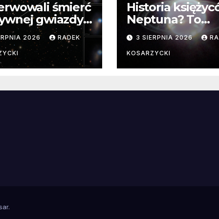
erwowali śmierć
Historia księży
ywnej gwiazdy
Neptuna? To
samego
skomplikowane
ERPNIA 2026
RADEK
3 SIERPNIA 2026
RA
ątku.
zwykle cenne
ZYCKI
KOSARZYCKI
e
sar
.