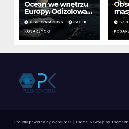
Ocean we wnętrzu
Obs
Europy. Odizolowani
mas
przez lodową
od 
6 SIERPNIA 2026
RADEK
6 SI
barierę
pocz
Nie
KOSARZYCKI
KOSAR
dan
Proudly powered by WordPress
|
Theme:
Newsup
by
Themean