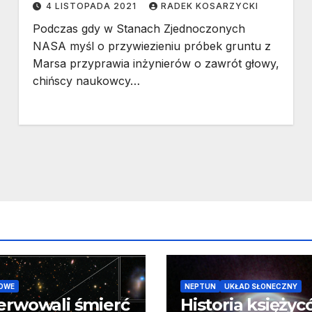
4 LISTOPADA 2021
RADEK KOSARZYCKI
Podczas gdy w Stanach Zjednoczonych
NASA myśl o przywiezieniu próbek gruntu z
Marsa przyprawia inżynierów o zawrót głowy,
chińscy naukowcy…
OWE
NEPTUN
UKŁAD SŁONECZNY
erwowali śmierć
Historia księży