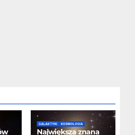
GALAKTYKI
KOSMOLOGIA
ców
Największa znana