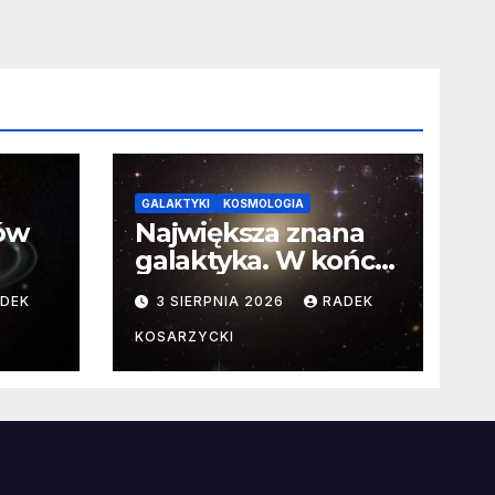
GALAKTYKI
KOSMOLOGIA
ców
Największa znana
galaktyka. W końcu
poznaliśmy jej
DEK
3 SIERPNIA 2026
RADEK
faktyczne wymiary
KOSARZYCKI