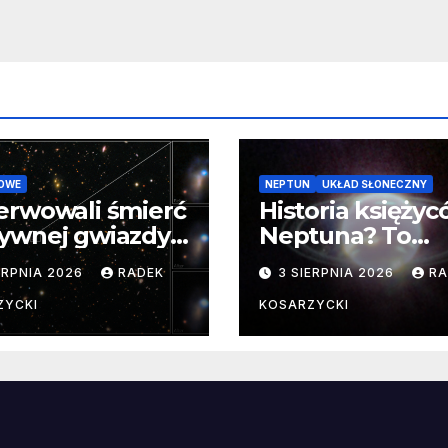
OWE
NEPTUN
UKŁAD SŁONECZNY
erwowali śmierć
Historia księży
ywnej gwiazdy
Neptuna? To
samego
skomplikowane
ERPNIA 2026
RADEK
3 SIERPNIA 2026
RA
ątku.
zwykle cenne
ZYCKI
KOSARZYCKI
e