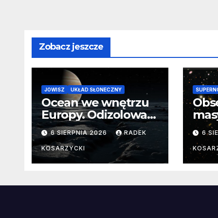
Zobacz jeszcze
JOWISZ
UKŁAD SŁONECZNY
SUPERN
Ocean we wnętrzu
Obs
Europy. Odizolowani
mas
przez lodową
od 
6 SIERPNIA 2026
RADEK
6 SI
barierę
pocz
Nie
KOSARZYCKI
KOSAR
dan