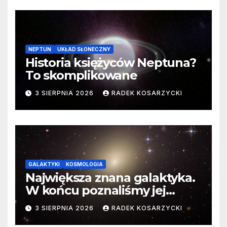
NEPTUN
UKŁAD SŁONECZNY
Historia księżyców Neptuna?
To skomplikowane
3 SIERPNIA 2026
RADEK KOSARZYCKI
GALAKTYKI
KOSMOLOGIA
Największa znana galaktyka.
W końcu poznaliśmy jej
faktyczne wymiary
3 SIERPNIA 2026
RADEK KOSARZYCKI