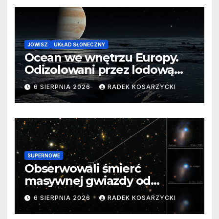
JOWISZ
UKŁAD SŁONECZNY
Ocean we wnętrzu Europy.
Odizolowani przez lodową
barierę
6 SIERPNIA 2026
RADEK KOSARZYCKI
SUPERNOWE
Obserwowali śmierć
masywnej gwiazdy od
samego początku. Niezwykle
6 SIERPNIA 2026
RADEK KOSARZYCKI
cenne dane