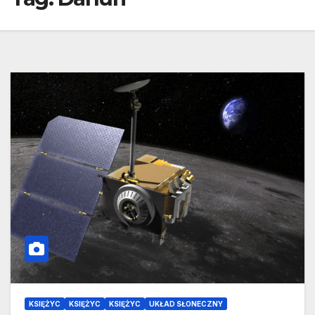
KSIĘŻYC
KSIĘŻYC
KSIĘŻYC
UKŁAD SŁONECZNY