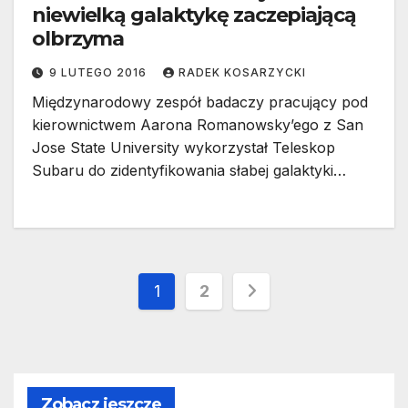
niewielką galaktykę zaczepiającą
olbrzyma
9 LUTEGO 2016
RADEK KOSARZYCKI
Międzynarodowy zespół badaczy pracujący pod
kierownictwem Aarona Romanowsky’ego z San
Jose State University wykorzystał Teleskop
Subaru do zidentyfikowania słabej galaktyki…
Stronicowanie
1
2
wpisów
Zobacz jeszcze