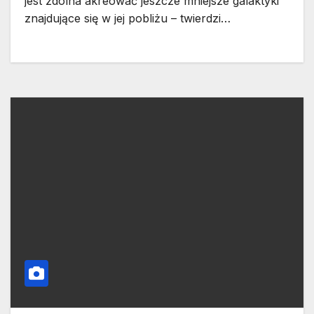
jest zdolna akreować jeszcze mniejsze galaktyki
znajdujące się w jej pobliżu – twierdzi…