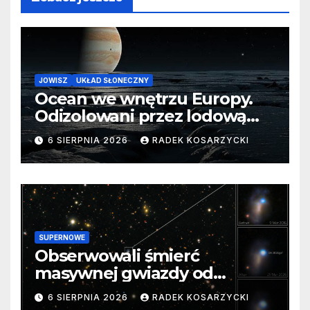
JOWISZ
UKŁAD SŁONECZNY
Ocean we wnętrzu Europy.
Odizolowani przez lodową
barierę
6 SIERPNIA 2026
RADEK KOSARZYCKI
SUPERNOWE
Obserwowali śmierć
masywnej gwiazdy od
samego początku. Niezwykle
6 SIERPNIA 2026
RADEK KOSARZYCKI
cenne dane