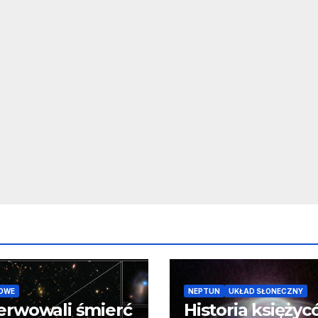
OWE
NEPTUN
UKŁAD SŁONECZNY
erwowali śmierć
Historia księży