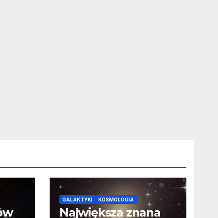
GALAKTYKI
KOSMOLOGIA
ców
Największa znana