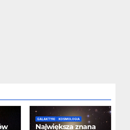
GALAKTYKI
KOSMOLOGIA
ców
Największa znana