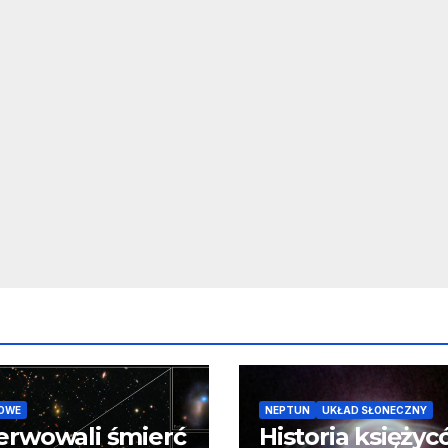
OWE
NEPTUN
UKŁAD SŁONECZNY
erwowali śmierć
Historia księży