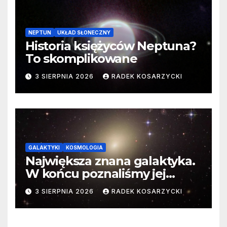
NEPTUN
UKŁAD SŁONECZNY
Historia księżyców Neptuna?
To skomplikowane
3 SIERPNIA 2026
RADEK KOSARZYCKI
GALAKTYKI
KOSMOLOGIA
Największa znana galaktyka.
W końcu poznaliśmy jej
faktyczne wymiary
3 SIERPNIA 2026
RADEK KOSARZYCKI