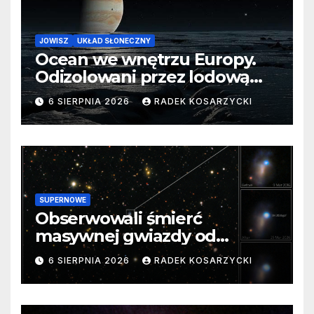
JOWISZ
UKŁAD SŁONECZNY
Ocean we wnętrzu Europy.
Odizolowani przez lodową
barierę
6 SIERPNIA 2026
RADEK KOSARZYCKI
SUPERNOWE
Obserwowali śmierć
masywnej gwiazdy od
samego początku. Niezwykle
6 SIERPNIA 2026
RADEK KOSARZYCKI
cenne dane