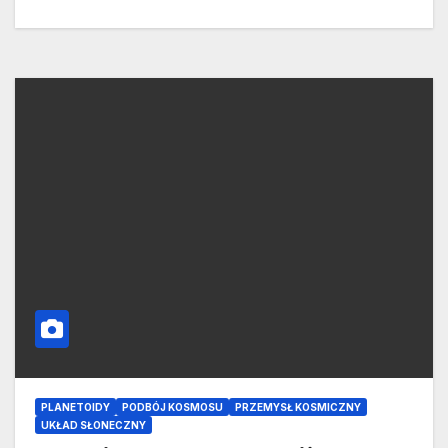
PLANETOIDY
PODBÓJ KOSMOSU
PRZEMYSŁ KOSMICZNY
UKŁAD SŁONECZNY