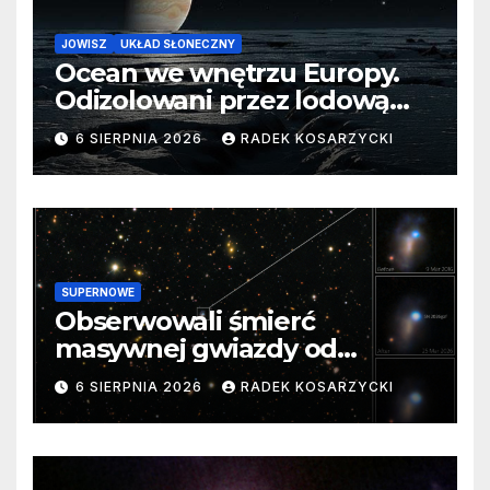
JOWISZ
UKŁAD SŁONECZNY
Ocean we wnętrzu Europy.
Odizolowani przez lodową
barierę
6 SIERPNIA 2026
RADEK KOSARZYCKI
SUPERNOWE
Obserwowali śmierć
masywnej gwiazdy od
samego początku. Niezwykle
6 SIERPNIA 2026
RADEK KOSARZYCKI
cenne dane