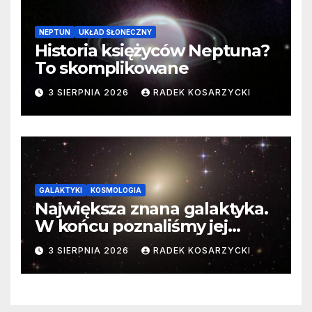
NEPTUN
UKŁAD SŁONECZNY
Historia księżyców Neptuna?
To skomplikowane
3 SIERPNIA 2026
RADEK KOSARZYCKI
GALAKTYKI
KOSMOLOGIA
Największa znana galaktyka.
W końcu poznaliśmy jej
faktyczne wymiary
3 SIERPNIA 2026
RADEK KOSARZYCKI