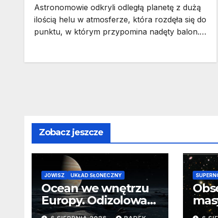
Astronomowie odkryli odległą planetę z dużą
ilością helu w atmosferze, która rozdęła się do
punktu, w którym przypomina nadęty balon.…
Zobacz jeszcze
JOWISZ
UKŁAD SŁONECZNY
SUPERN
Ocean we wnętrzu
Obs
Europy. Odizolowani
mas
przez lodową
od 