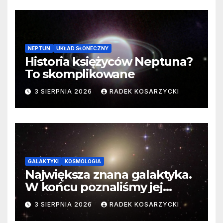
NEPTUN
UKŁAD SŁONECZNY
Historia księżyców Neptuna?
To skomplikowane
3 SIERPNIA 2026
RADEK KOSARZYCKI
GALAKTYKI
KOSMOLOGIA
Największa znana galaktyka.
W końcu poznaliśmy jej
faktyczne wymiary
3 SIERPNIA 2026
RADEK KOSARZYCKI