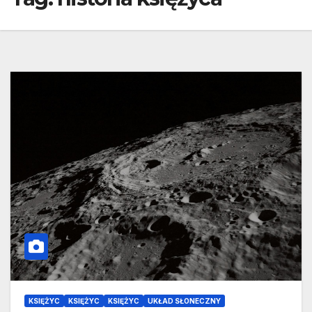
KSIĘŻYC
KSIĘŻYC
KSIĘŻYC
UKŁAD SŁONECZNY