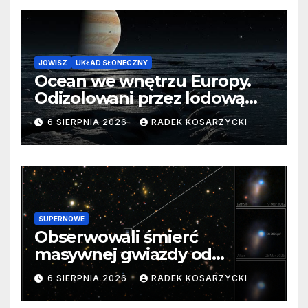
JOWISZ
UKŁAD SŁONECZNY
Ocean we wnętrzu Europy.
Odizolowani przez lodową
barierę
6 SIERPNIA 2026
RADEK KOSARZYCKI
SUPERNOWE
Obserwowali śmierć
masywnej gwiazdy od
samego początku. Niezwykle
6 SIERPNIA 2026
RADEK KOSARZYCKI
cenne dane