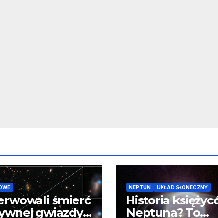
OWE
NEPTUN
UKŁAD SŁONECZNY
erwowali śmierć
Historia księży
ywnej gwiazdy
Neptuna? To