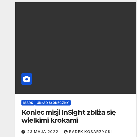
MARS
UKŁAD SŁONECZNY
Koniec misji InSight zbliża się
wielkimi krokami
23 MAJA 2022
RADEK KOSARZYCKI