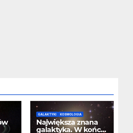
GALAKTYKI
KOSMOLOGIA
ców
Największa znana
galaktyka. W końcu