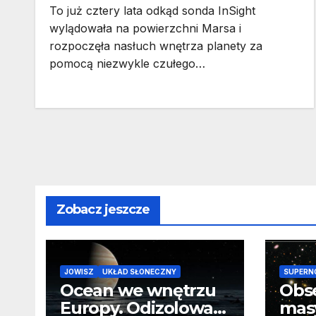
To już cztery lata odkąd sonda InSight
wylądowała na powierzchni Marsa i
rozpoczęła nasłuch wnętrza planety za
pomocą niezwykle czułego…
Zobacz jeszcze
JOWISZ
UKŁAD SŁONECZNY
SUPERN
Ocean we wnętrzu
Obs
Europy. Odizolowani
mas