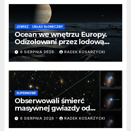
JOWISZ
UKŁAD SŁONECZNY
Ocean we wnętrzu Europy.
Odizolowani przez lodową
barierę
6 SIERPNIA 2026
RADEK KOSARZYCKI
SUPERNOWE
Obserwowali śmierć
masywnej gwiazdy od
samego początku. Niezwykle
6 SIERPNIA 2026
RADEK KOSARZYCKI
cenne dane