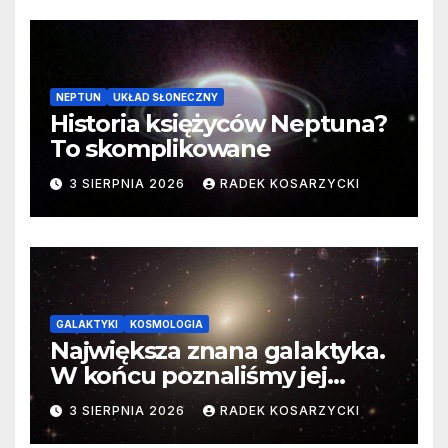
NEPTUN
UKŁAD SŁONECZNY
Historia księżyców Neptuna?
To skomplikowane
3 SIERPNIA 2026
RADEK KOSARZYCKI
GALAKTYKI
KOSMOLOGIA
Największa znana galaktyka.
W końcu poznaliśmy jej
faktyczne wymiary
3 SIERPNIA 2026
RADEK KOSARZYCKI