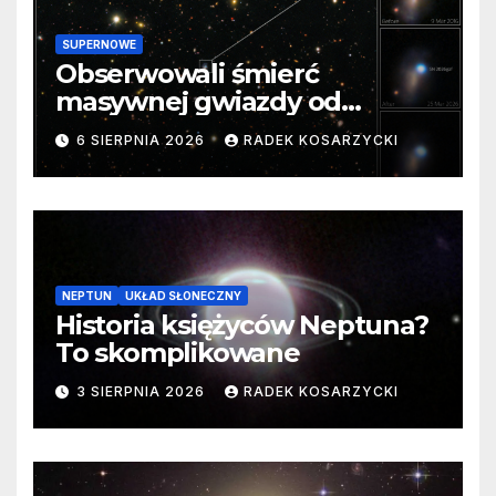
SUPERNOWE
Obserwowali śmierć
masywnej gwiazdy od
samego początku. Niezwykle
6 SIERPNIA 2026
RADEK KOSARZYCKI
cenne dane
NEPTUN
UKŁAD SŁONECZNY
Historia księżyców Neptuna?
To skomplikowane
3 SIERPNIA 2026
RADEK KOSARZYCKI