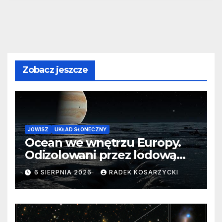
Zobacz jeszcze
JOWISZ
UKŁAD SŁONECZNY
Ocean we wnętrzu Europy.
Odizolowani przez lodową
barierę
6 SIERPNIA 2026
RADEK KOSARZYCKI