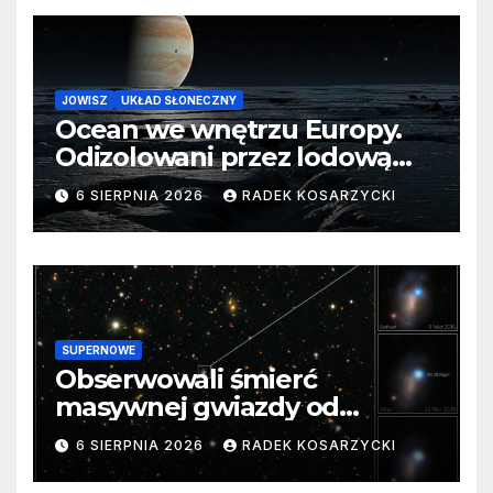
JOWISZ
UKŁAD SŁONECZNY
Ocean we wnętrzu Europy.
Odizolowani przez lodową
barierę
6 SIERPNIA 2026
RADEK KOSARZYCKI
SUPERNOWE
Obserwowali śmierć
masywnej gwiazdy od
samego początku. Niezwykle
6 SIERPNIA 2026
RADEK KOSARZYCKI
cenne dane