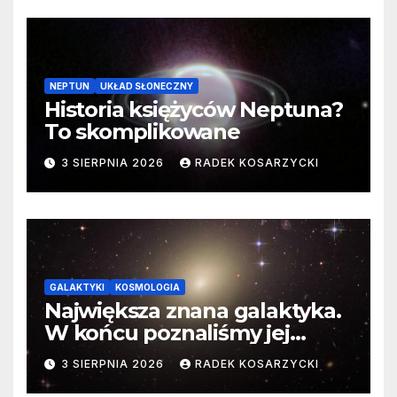
NEPTUN
UKŁAD SŁONECZNY
Historia księżyców Neptuna?
To skomplikowane
3 SIERPNIA 2026
RADEK KOSARZYCKI
GALAKTYKI
KOSMOLOGIA
Największa znana galaktyka.
W końcu poznaliśmy jej
faktyczne wymiary
3 SIERPNIA 2026
RADEK KOSARZYCKI