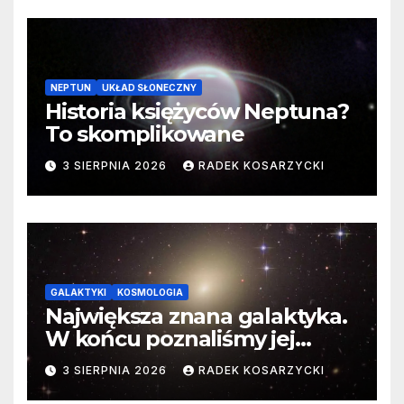
NEPTUN
UKŁAD SŁONECZNY
Historia księżyców Neptuna?
To skomplikowane
3 SIERPNIA 2026
RADEK KOSARZYCKI
GALAKTYKI
KOSMOLOGIA
Największa znana galaktyka.
W końcu poznaliśmy jej
faktyczne wymiary
3 SIERPNIA 2026
RADEK KOSARZYCKI