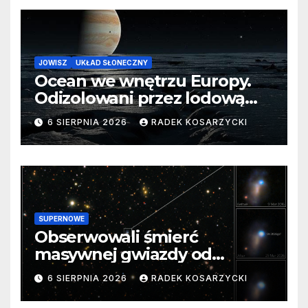
JOWISZ
UKŁAD SŁONECZNY
Ocean we wnętrzu Europy.
Odizolowani przez lodową
barierę
6 SIERPNIA 2026
RADEK KOSARZYCKI
SUPERNOWE
Obserwowali śmierć
masywnej gwiazdy od
samego początku. Niezwykle
6 SIERPNIA 2026
RADEK KOSARZYCKI
cenne dane